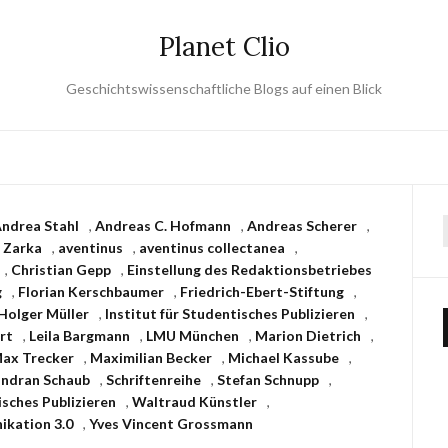
Planet Clio
Geschichtswissenschaftliche Blogs auf einen Blick
ndrea Stahl
,
Andreas C. Hofmann
,
Andreas Scherer
,
a Zarka
,
aventinus
,
aventinus collectanea
,
,
Christian Gepp
,
Einstellung des Redaktionsbetriebes
g
,
Florian Kerschbaumer
,
Friedrich-Ebert-Stiftung
,
Holger Müller
,
Institut für Studentisches Publizieren
,
rt
,
Leila Bargmann
,
LMU München
,
Marion Dietrich
,
ax Trecker
,
Maximilian Becker
,
Michael Kassube
,
andran Schaub
,
Schriftenreihe
,
Stefan Schnupp
,
sches Publizieren
,
Waltraud Künstler
,
kation 3.0
,
Yves Vincent Grossmann