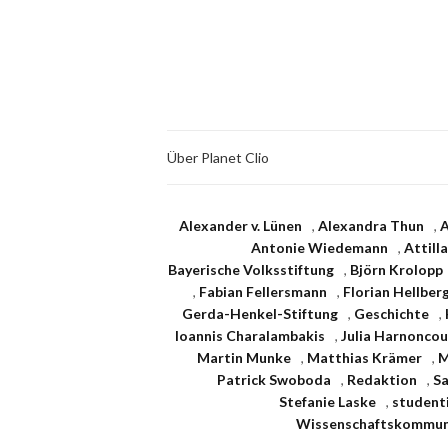
Über Planet Clio
Alexander v. Lünen
,
Alexandra Thun
,
A
Antonie Wiedemann
,
Attill
Bayerische Volksstiftung
,
Björn Krolopp
,
Fabian Fellersmann
,
Florian Hellber
Gerda-Henkel-Stiftung
,
Geschichte
,
Ioannis Charalambakis
,
Julia Harnoncou
Martin Munke
,
Matthias Krämer
,
M
Patrick Swoboda
,
Redaktion
,
S
Stefanie Laske
,
studenti
Wissenschaftskommuni