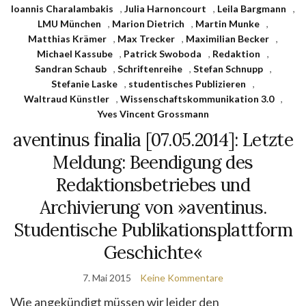
Ioannis Charalambakis
,
Julia Harnoncourt
,
Leila Bargmann
,
LMU München
,
Marion Dietrich
,
Martin Munke
,
Matthias Krämer
,
Max Trecker
,
Maximilian Becker
,
Michael Kassube
,
Patrick Swoboda
,
Redaktion
,
Sandran Schaub
,
Schriftenreihe
,
Stefan Schnupp
,
Stefanie Laske
,
studentisches Publizieren
,
Waltraud Künstler
,
Wissenschaftskommunikation 3.0
,
Yves Vincent Grossmann
aventinus finalia [07.05.2014]: Letzte
Meldung: Beendigung des
Redaktionsbetriebes und
Archivierung von »aventinus.
Studentische Publikationsplattform
Geschichte«
7. Mai 2015
Keine Kommentare
Wie angekündigt müssen wir leider den