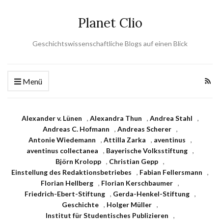
Planet Clio
Geschichtswissenschaftliche Blogs auf einen Blick
Menü
Alexander v. Lünen
,
Alexandra Thun
,
Andrea Stahl
,
Andreas C. Hofmann
,
Andreas Scherer
,
Antonie Wiedemann
,
Attilla Zarka
,
aventinus
,
aventinus collectanea
,
Bayerische Volksstiftung
,
Björn Krolopp
,
Christian Gepp
,
Einstellung des Redaktionsbetriebes
,
Fabian Fellersmann
,
Florian Hellberg
,
Florian Kerschbaumer
,
Friedrich-Ebert-Stiftung
,
Gerda-Henkel-Stiftung
,
Geschichte
,
Holger Müller
,
Institut für Studentisches Publizieren
,