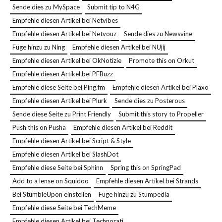
Sende dies zu MySpace
Submit tip to N4G
Empfehle diesen Artikel bei Netvibes
Empfehle diesen Artikel bei Netvouz
Sende dies zu Newsvine
Füge hinzu zu Ning
Empfehle diesen Artikel bei NUjij
Empfehle diesen Artikel bei OkNotizie
Promote this on Orkut
Empfehle diesen Artikel bei PFBuzz
Empfehle diese Seite bei Ping.fm
Empfehle diesen Artikel bei Plaxo
Empfehle diesen Artikel bei Plurk
Sende dies zu Posterous
Sende diese Seite zu Print Friendly
Submit this story to Propeller
Push this on Pusha
Empfehle diesen Artikel bei Reddit
Empfehle diesen Artikel bei Script & Style
Empfehle diesen Artikel bei SlashDot
Empfehle diese Seite bei Sphinn
Spring this on SpringPad
Add to a lense on Squidoo
Empfehle diesen Artikel bei Strands
Bei StumbleUpon einstellen
Füge hinzu zu Stumpedia
Empfehle diese Seite bei TechMeme
Empfehle diesen Artikel bei Technorati