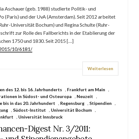
a Aschauer (geb. 1988) studierte Politik- und
o (Paris) und der UvA (Amsterdam). Seit 2012 arbeitet
(Ruhr-Universität Bochum) und Regina Schulte (Ruhr-
hrift zur Rolle des Fallberichts in der Etablierung der
ischen 1750 und 1830. Seit 2015 […]
e/2015/10/6181/
Weiterlesen
n des 12. bis 16. Jahrhunderts
,
Frankfurt am Main
,
rationen in Südost- und Osteuropa
,
Neuzeit
,
 bis in das 20. Jahrhundert
,
Regensburg
,
Stipendien
,
gung
,
Südost-Institut
,
Universität Bochum
,
ankfurt
,
Universität Innsbruck
ancen-Digest Nr. 3/2011:
- und Stipendienangebote