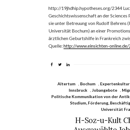
http://19jhdhip.hypotheses.org/2344 Luci
Geschichtswissenschaft an der Sciences P
sie unter Betreuung von Rudolf Behrens 
Universität Bochum) an einer Promotionssc
ärztlichen Geburtshilfe in Frankreich zw
Quelle:
http://www.einsichten-online.d
Altertum
,
Bochum
,
Expertenkulture
Innsbruck
,
Jobangebote
,
Mig
Politische Kommunikation von der Antike
Studium, Förderung, Beschäfti
Universität Fr
H-Soz-u-Kult Ch
Ausgewählte Job