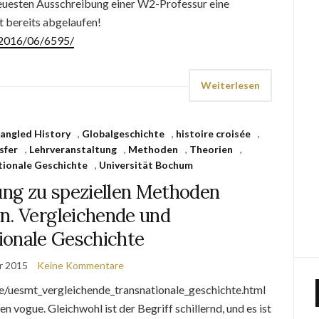
euesten Ausschreibung einer W2-Professur eine
st bereits abgelaufen!
e/2016/06/6595/
Weiterlesen
angled History
,
Globalgeschichte
,
histoire croisée
,
sfer
,
Lehrveranstaltung
,
Methoden
,
Theorien
,
tionale Geschichte
,
Universität Bochum
ung zu speziellen Methoden
n. Vergleichende und
ionale Geschichte
r 2015
Keine Kommentare
e/uesmt_vergleichende_transnationale_geschichte.html
en vogue. Gleichwohl ist der Begriff schillernd, und es ist