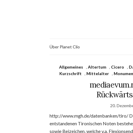
Über Planet Clio
Allgemeines
,
Altertum
,
Cicero
,
D
Kurzschrift
,
Mittelalter
,
Monument
mediaevum.n
Rückwärts
20. Dezemb
http://www.mgh.de/datenbanken/tiro/ Die 
entstandenen Tironischen Noten bestehe
sowie Beizeichen, welche v.a. Flexionsen