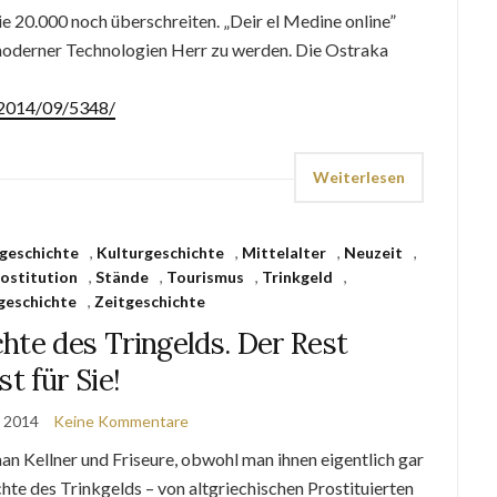
e 20.000 noch überschreiten. „Deir el Medine online”
e moderner Technologien Herr zu werden. Die Ostraka
e/2014/09/5348/
Weiterlesen
sgeschichte
,
Kulturgeschichte
,
Mittelalter
,
Neuzeit
,
ostitution
,
Stände
,
Tourismus
,
Trinkgeld
,
geschichte
,
Zeitgeschichte
hte des Tringelds. Der Rest
ist für Sie!
t 2014
Keine Kommentare
n Kellner und Friseure, obwohl man ihnen eigentlich gar
chte des Trinkgelds – von altgriechischen Prostituierten