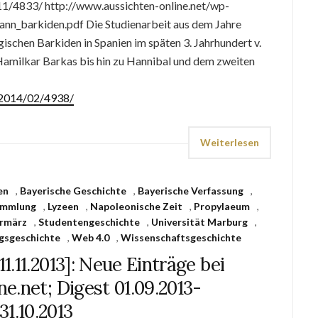
11/4833/ http://www.aussichten-online.net/wp-
n_barkiden.pdf Die Studienarbeit aus dem Jahre
ischen Barkiden in Spanien im späten 3. Jahrhundert v.
 Hamilkar Barkas bis hin zu Hannibal und dem zweiten
e/2014/02/4938/
Weiterlesen
en
,
Bayerische Geschichte
,
Bayerische Verfassung
,
ammlung
,
Lyzeen
,
Napoleonische Zeit
,
Propylaeum
,
ormärz
,
Studentengeschichte
,
Universität Marburg
,
gsgeschichte
,
Web 4.0
,
Wissenschaftsgeschichte
11.11.2013]: Neue Einträge bei
e.net; Digest 01.09.2013-
31.10.2013