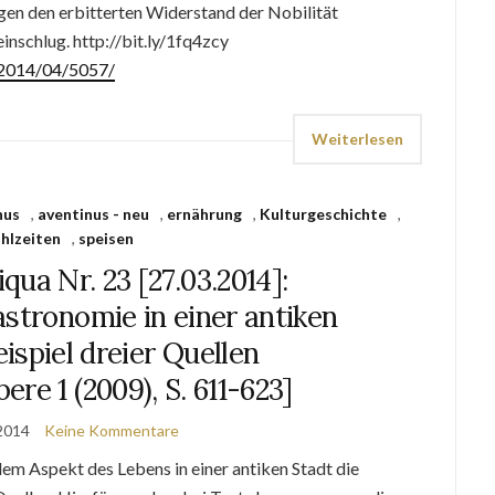
egen den erbitterten Widerstand der Nobilität
inschlug. http://bit.ly/1fq4zcy
e/2014/04/5057/
Weiterlesen
nus
,
aventinus - neu
,
ernährung
,
Kulturgeschichte
,
hlzeiten
,
speisen
qua Nr. 23 [27.03.2014]:
stronomie in einer antiken
ispiel dreier Quellen
bere 1 (2009), S. 611-623]
2014
Keine Kommentare
dem Aspekt des Lebens in einer antiken Stadt die