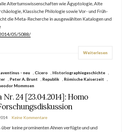
lle Alter­tums­wissenschaften wie Ägyptologie, Alte
rchäologie, Klassi­sche Philologie sowie Vor- und Früh­
cht die Meta-Recherche in ausgewählten Katalogen und
e
e/2014/05/5088/
Weiterlesen
,
aventinus - neu
,
Cicero
,
Historiographiegeschichte
,
zer
,
Peter A. Brunt
,
Republik
,
Römische Kaiserzeit
,
heodor Mommsen
 Nr. 24 [23.04.2014]: Homo
 Forschungsdiskussion
 2014
Keine Kommentare
es über keine prominenten Ahnen verfügte und und