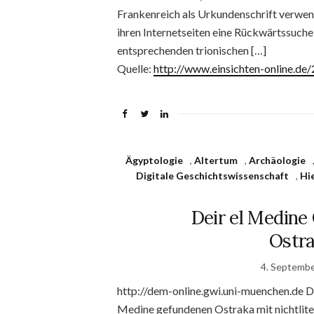
Frankenreich als Urkundenschrift verwe
ihren Internetseiten eine Rückwärtssuche 
entsprechenden trionischen […]
Quelle:
http://www.einsichten-online.d
Ägyptologie
,
Altertum
,
Archäologie
Digitale Geschichtswissenschaft
,
Hi
Deir el Medine 
Ostra
4. Septemb
http://dem-online.gwi.uni-muenchen.de Di
Medine gefundenen Ostraka mit nichtlitera