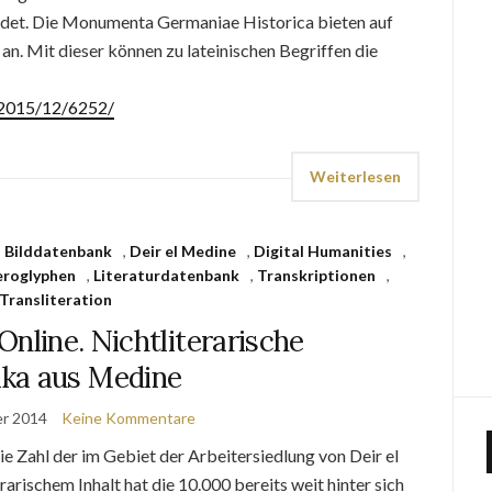
ndet. Die Monumenta Germaniae Historica bieten auf
an. Mit dieser können zu lateinischen Begriffen die
e/2015/12/6252/
Weiterlesen
,
Bilddatenbank
,
Deir el Medine
,
Digital Humanities
,
eroglyphen
,
Literaturdatenbank
,
Transkriptionen
,
Transliteration
Online. Nichtliterarische
ka aus Medine
er 2014
Keine Kommentare
e Zahl der im Gebiet der Arbeitersiedlung von Deir el
rischem Inhalt hat die 10.000 bereits weit hinter sich