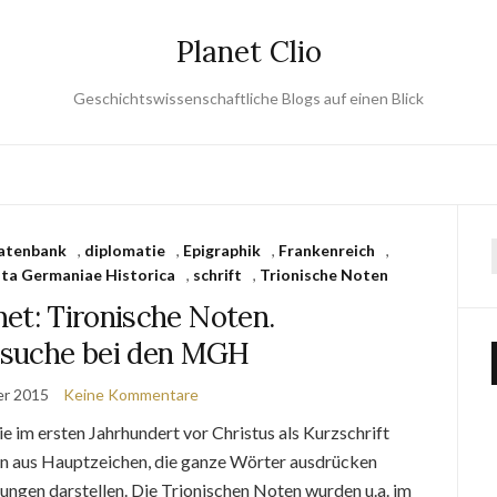
Planet Clio
Geschichtswissenschaftliche Blogs auf einen Blick
atenbank
,
diplomatie
,
Epigraphik
,
Frankenreich
,
a Germaniae Historica
,
schrift
,
Trionische Noten
et: Tironische Noten.
suche bei den MGH
er 2015
Keine Kommentare
im ersten Jahrhundert vor Christus als Kurzschrift
n aus Hauptzeichen, die ganze Wörter ausdrücken
dungen darstellen. Die Trionischen Noten wurden u.a. im