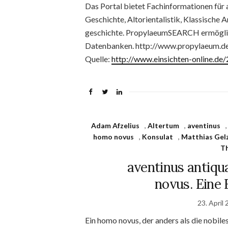
Das Portal bietet Fachinformationen für a
Geschichte, Altorientalistik, Klassische A
geschichte. PropylaeumSEARCH er­mög­li
Datenbanken. http://www.propylaeum.d
Quelle:
http://www.einsichten-online.d
Adam Afzelius
,
Altertum
,
aventinus
homo novus
,
Konsulat
,
Matthias Gel
T
aventinus antiqua
novus. Eine
23. April
Ein homo novus, der anders als die nobil