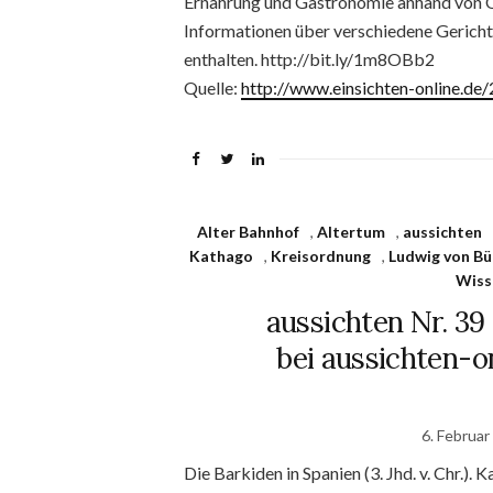
Ernährung und Gastronomie anhand von Qu
Informationen über verschiedene Gericht
enthalten. http://bit.ly/1m8OBb2
Quelle:
http://www.einsichten-online.d
Alter Bahnhof
,
Altertum
,
aussichten
Kathago
,
Kreisordnung
,
Ludwig von Bü
Wiss
aussichten Nr. 39 
bei aussichten-on
6. Februar
Die Barkiden in Spanien (3. Jhd. v. Chr.)