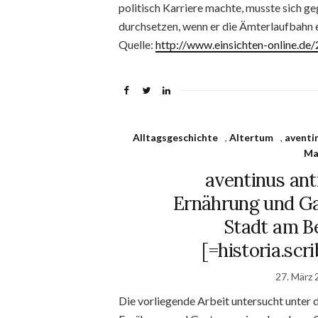
politisch Karriere machte, musste sich g
durchsetzen, wenn er die Ämterlaufbahn e
Quelle:
http://www.einsichten-online.d
Alltagsgeschichte
,
Altertum
,
aventi
Ma
aventinus anti
Ernährung und Ga
Stadt am Be
[=historia.scri
27. März 
Die vorliegende Arbeit untersucht unter 