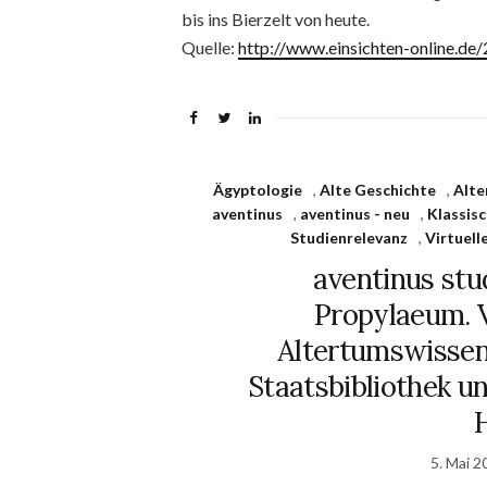
bis ins Bierzelt von heute.
Quelle:
http://www.einsichten-online.d
Ägyptologie
,
Alte Geschichte
,
Alt
aventinus
,
aventinus - neu
,
Klassis
Studienrelevanz
,
Virtuell
aventinus stud
Propylaeum. V
Altertumswissen
Staatsbibliothek un
5. Mai 2