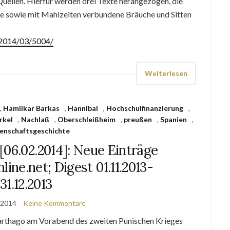
ellen. Hierfür werden drei Texte herangezogen, die
e sowie mit Mahlzeiten verbundene Bräuche und Sitten
e/2014/03/5004/
Weiterlesen
,
Hamilkar Barkas
,
Hannibal
,
Hochschulfinanzierung
,
rkel
,
Nachlaß
,
Oberschleißheim
,
preußen
,
Spanien
,
enschaftsgeschichte
[06.02.2014]: Neue Einträge
line.net; Digest 01.11.2013-
31.12.2013
 2014
Keine Kommentare
. Karthago am Vorabend des zweiten Punischen Krieges