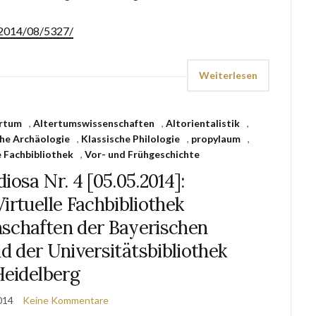
e/2014/08/5327/
Weiterlesen
ertum
,
Altertumswissenschaften
,
Altorientalistik
,
che Archäologie
,
Klassi­sche Philologie
,
propylaum
,
e Fachbibliothek
,
Vor- und Früh­geschichte
iosa Nr. 4 [05.05.2014]:
irtuelle Fachbibliothek
schaften der Bayerischen
d der Universitätsbibliothek
Heidelberg
014
Keine Kommentare