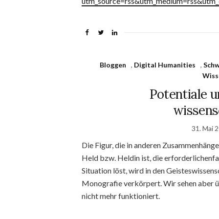
utm_source=rss&utm_medium=rss&utm_c
Bloggen
,
Digital Humanities
,
Schw
Wiss
Potentiale 
wissens
31. Mai 
Die Figur, die in anderen Zusammenhängen 
Held bzw. Heldin ist, die erforderlichen
Situation löst, wird in den Geisteswissen
Monografie verkörpert. Wir sehen aber ü
nicht mehr funktioniert.