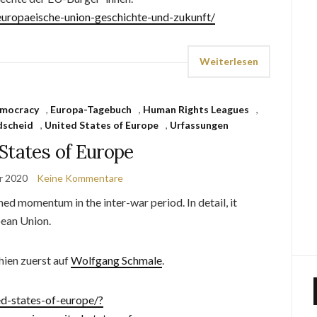
europaeische-union-geschichte-und-zukunft/
Weiterlesen
mocracy
,
Europa-Tagebuch
,
Human Rights Leagues
,
dscheid
,
United States of Europe
,
Urfassungen
States of Europe
r 2020
Keine Kommentare
ned momentum in the inter-war period. In detail, it
pean Union.
hien zuerst auf
Wolfgang Schmale
.
ed-states-of-europe/?