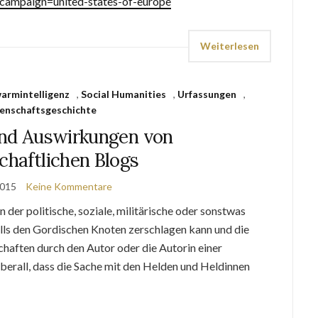
ampaign=united-states-of-europe
Weiterlesen
armintelligenz
,
Social Humanities
,
Urfassungen
,
enschaftsgeschichte
und Auswirkungen von
chaftlichen Blogs
2015
Keine Kommentare
der politische, soziale, militärische oder sonstwas
falls den Gordischen Knoten zerschlagen kann und die
schaften durch den Autor oder die Autorin einer
berall, dass die Sache mit den Helden und Heldinnen