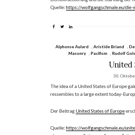
Quelle:
https://wolfgangschmale.eu/die-
Alphonse Aulard
,
Aristide Briand
,
De
Masonry
,
Pacifism
,
Rudolf Gol
United 
30. Oktobe
The idea of a United States of Europe gai
ressembles to a large extent today-Euro
Der Beitrag
United States of Europe
ersc
Quelle:
https://wolfgangschmale.eu/unit