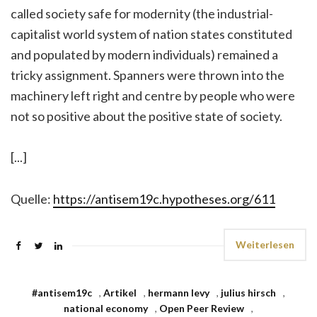
called society safe for modernity (the industrial-
capitalist world system of nation states constituted
and populated by modern individuals) remained a
tricky assignment. Spanners were thrown into the
machinery left right and centre by people who were
not so positive about the positive state of society.
[...]
Quelle:
https://antisem19c.hypotheses.org/611
Weiterlesen
#antisem19c
,
Artikel
,
hermann levy
,
julius hirsch
,
national economy
,
Open Peer Review
,