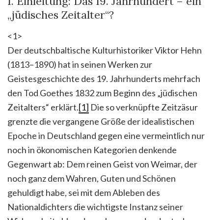
1. Einleitung: Das 19. Jahrhundert – ein
„jüdisches Zeitalter“?
<1>
Der deutschbaltische Kulturhistoriker Viktor Hehn
(1813–1890) hat in seinen Werken zur
Geistesgeschichte des 19. Jahrhunderts mehrfach
den Tod Goethes 1832 zum Beginn des „jüdischen
Zeitalters“ erklärt.
[1]
Die so verknüpfte Zeitzäsur
grenzte die vergangene Größe der idealistischen
Epoche in Deutschland gegen eine vermeintlich nur
noch in ökonomischen Kategorien denkende
Gegenwart ab: Dem reinen Geist von Weimar, der
noch ganz dem Wahren, Guten und Schönen
gehuldigt habe, sei mit dem Ableben des
Nationaldichters die wichtigste Instanz seiner