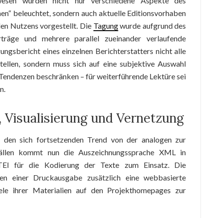
wesen wurden nicht nur verschiedene Aspekte des
n“ beleuchtet, sondern auch aktuelle Editionsvorhaben
en Nutzens vorgestellt. Die
Tagung
wurde aufgrund des
räge und mehrere parallel zueinander verlaufende
ungsbericht eines einzelnen Berichterstatters nicht alle
ellen, sondern muss sich auf eine subjektive Auswahl
r Tendenzen beschränken
–
für weiterführende Lektüre sei
n.
, Visualisierung und Vernetzung
n den sich fortsetzenden Trend von der analogen zur
n Fällen kommt nun die Auszeichnungssprache XML in
TEI für die Kodierung der Texte zum Einsatz. Die
en einer Druckausgabe zusätzlich eine webbasierte
iele ihrer Materialien auf den Projekthomepages zur