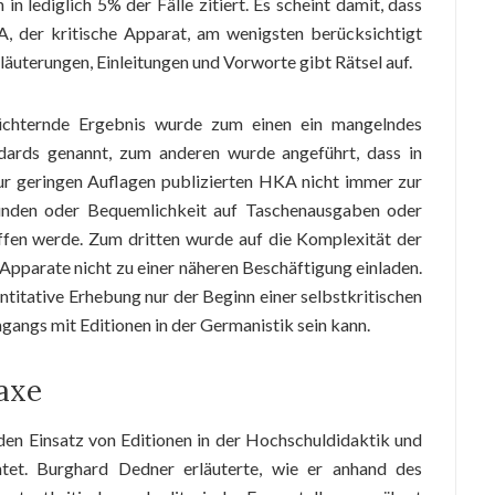
n lediglich 5% der Fälle zitiert. Es scheint damit, dass
, der kritische Apparat, am wenigsten berücksichtigt
läuterungen, Einleitungen und Vorworte gibt Rätsel auf.
üchternde Ergebnis wurde zum einen ein mangelndes
ndards genannt, zum anderen wurde angeführt, dass in
 nur geringen Auflagen publizierten HKA nicht immer zur
ünden oder Bequemlichkeit auf Taschenausgaben oder
ffen werde. Zum dritten wurde auf die Komplexität der
Apparate nicht zu einer näheren Beschäftigung einladen.
uantitative Erhebung nur der Beginn einer selbstkritischen
angs mit Editionen in der Germanistik sein kann.
axe
den Einsatz von Editionen in der Hochschuldidaktik und
htet. Burghard Dedner erläuterte, wie er anhand des