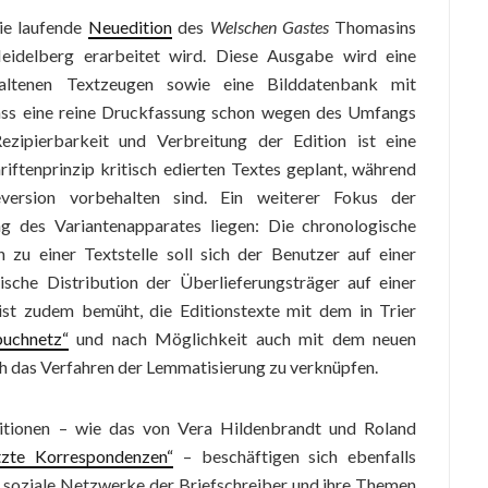
die laufende
Neuedition
des
Welschen Gastes
Thomasins
Heidelberg erarbeitet wird. Diese Ausgabe wird eine
rhaltenen Textzeugen sowie eine Bilddatenbank mit
dass eine reine Druckfassung schon wegen des Umfangs
Rezipierbarkeit und Verbreitung der Edition ist eine
iftenprinzip kritisch edierten Textes geplant, während
version vorbehalten sind. Ein weiterer Fokus der
ung des Variantenapparates liegen: Die chronologische
n zu einer Textstelle soll sich der Benutzer auf einer
pische Distribution der Überlieferungsträger auf einer
ist zudem bemüht, die Editionstexte mit dem in Trier
uchnetz“
und nach Möglichkeit auch mit dem neuen
h das Verfahren der Lemmatisierung zu verknüpfen.
itionen – wie das von Vera Hildenbrandt und Roland
tzte Korrespondenzen“
– beschäftigen sich ebenfalls
um soziale Netzwerke der Briefschreiber und ihre Themen