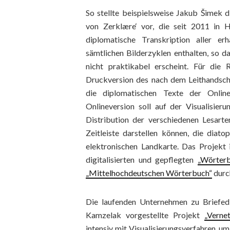
So stellte beispielsweise Jakub Šimek 
von Zerklære‘ vor, die seit 2011 in 
diplomatische Transkription aller e
sämtlichen Bilderzyklen enthalten, so 
nicht praktikabel erscheint. Für die 
Druckversion des nach dem Leithandschr
die diplomatischen Texte der Online
Onlineversion soll auf der Visualisier
Distribution der verschiedenen Lesarte
Zeitleiste darstellen können, die diato
elektronischen Landkarte. Das Projekt 
digitalisierten und gepflegten
„Wörterb
„Mittelhochdeutschen Wörterbuch“
durc
Die laufenden Unternehmen zu Briefed
Kamzelak vorgestellte Projekt
„Verne
intensiv mit Visualisierungsverfahren, 