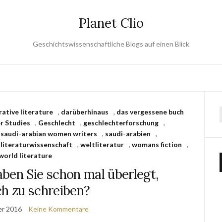
Planet Clio
Geschichtswissenschaftliche Blogs auf einen Blick
ative literature
,
darüberhinaus
,
das vergessene buch
r Studies
,
Geschlecht
,
geschlechterforschung
,
,
saudi-arabian women writers
,
saudi-arabien
,
 literaturwissenschaft
,
weltliteratur
,
womans fiction
,
world literature
ben Sie schon mal überlegt,
ch zu schreiben?
er 2016
Keine Kommentare