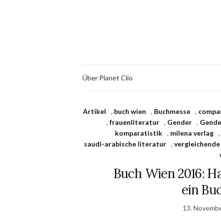
Über Planet Clio
Artikel
,
buch wien
,
Buchmesse
,
compar
,
frauenliteratur
,
Gender
,
Gende
komparatistik
,
milena verlag
saudi-arabische literatur
,
vergleichende
Buch Wien 2016: Ha
ein Bu
13. Novemb