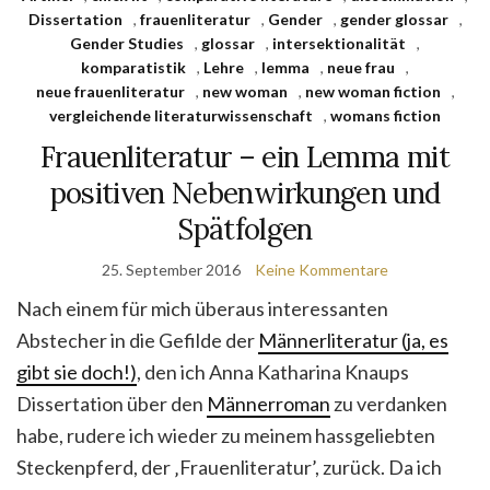
Dissertation
,
frauenliteratur
,
Gender
,
gender glossar
,
Gender Studies
,
glossar
,
intersektionalität
,
komparatistik
,
Lehre
,
lemma
,
neue frau
,
neue frauenliteratur
,
new woman
,
new woman fiction
,
vergleichende literaturwissenschaft
,
womans fiction
Frauenliteratur – ein Lemma mit
positiven Nebenwirkungen und
Spätfolgen
25. September 2016
Keine Kommentare
Nach einem für mich überaus interessanten
Abstecher in die Gefilde der
Männerliteratur (ja, es
gibt sie doch!)
, den ich Anna Katharina Knaups
Dissertation über den
Männerroman
zu verdanken
habe, rudere ich wieder zu meinem hassgeliebten
Steckenpferd, der ‚Frauenliteratur’, zurück. Da ich