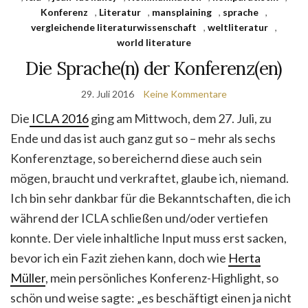
Konferenz
,
Literatur
,
mansplaining
,
sprache
,
vergleichende literaturwissenschaft
,
weltliteratur
,
world literature
Die Sprache(n) der Konferenz(en)
29. Juli 2016
Keine Kommentare
Die
ICLA 2016
ging am Mittwoch, dem 27. Juli, zu
Ende und das ist auch ganz gut so – mehr als sechs
Konferenztage, so bereichernd diese auch sein
mögen, braucht und verkraftet, glaube ich, niemand.
Ich bin sehr dankbar für die Bekanntschaften, die ich
während der ICLA schließen und/oder vertiefen
konnte. Der viele inhaltliche Input muss erst sacken,
bevor ich ein Fazit ziehen kann, doch wie
Herta
Müller
, mein persönliches Konferenz-Highlight, so
schön und weise sagte: „es beschäftigt einen ja nicht