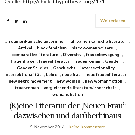
Quelle:
http://chicklit.hypotheses.org/434
Weiterlesen
afroamerikanische autorinnen
,
afroamerikanische literatur
,
Artikel
,
black feminism
,
black women writers
,
comparative literature
,
Diversity
,
frauenbewegung
,
frauenfrage
,
frauenliteratur
,
frauenroman
,
Gender
,
Gender Studies
,
Geschlecht
,
intersectionality
,
intersektionalität
,
Lehre
,
neue frau
,
neue frauenliteratur
,
new negro movement
,
new woman
,
new woman fiction
,
true woman
,
vergleichende literaturwissenschaft
,
womans fiction
(K)eine Literatur der ‚Neuen Frau‘:
dazwischen und darüberhinaus
5. November 2016
Keine Kommentare