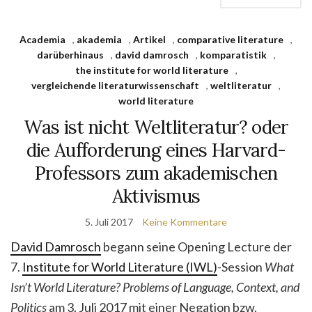
Academia
,
akademia
,
Artikel
,
comparative literature
,
darüberhinaus
,
david damrosch
,
komparatistik
,
the institute for world literature
,
vergleichende literaturwissenschaft
,
weltliteratur
,
world literature
Was ist nicht Weltliteratur? oder
die Aufforderung eines Harvard-
Professors zum akademischen
Aktivismus
5. Juli 2017
Keine Kommentare
David Damrosch
begann seine Opening Lecture der
7.
Institute for World Literature (IWL)
-Session
What
Isn’t World Literature? Problems of Language, Context, and
Politics
am 3. Juli 2017 mit einer Negation bzw.