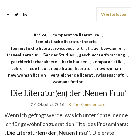
Weiterlesen
Artikel
,
comparative literature
,
feministische literaturtheorie
,
feministische literaturwissenschaft
,
frauenbewegung
,
frauenliteratur
,
Gender Studies
,
geschlechterforschung
,
geschlechtscharaktere
,
karin hausen
,
komparatistik
,
Lehre
,
neue frau
,
neue frauenliteratur
,
new woman
,
new woman fiction
,
vergleichende literaturwissenschaft
,
womans fiction
Die Literatur(en) der ‚Neuen Frau’
27. Oktober 2016
Keine Kommentare
Wenn ich gefragt werde, was ich unterrichte, nenne
ich für gewöhnlich zuerst den Titel des Proseminars:
„Die Literatur(en) der ‚Neuen Frau’“
. Die erste