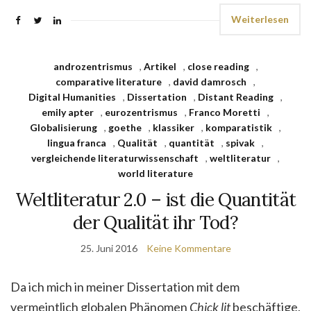
Weiterlesen
androzentrismus
,
Artikel
,
close reading
,
comparative literature
,
david damrosch
,
Digital Humanities
,
Dissertation
,
Distant Reading
,
emily apter
,
eurozentrismus
,
Franco Moretti
,
Globalisierung
,
goethe
,
klassiker
,
komparatistik
,
lingua franca
,
Qualität
,
quantität
,
spivak
,
vergleichende literaturwissenschaft
,
weltliteratur
,
world literature
Weltliteratur 2.0 – ist die Quantität
der Qualität ihr Tod?
25. Juni 2016
Keine Kommentare
Da ich mich in meiner Dissertation mit dem
vermeintlich globalen Phänomen
Chick lit
beschäftige,