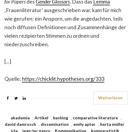
for Papers
des
Gender Glossars
. Dass das
Lemma
‚Frauenliteratur’ ausgeschrieben war, kam für mich
wie gerufen: ein Ansporn, um die angedachten, teils
noch diffusen Definitionen und Zusammenhänge der
vielen rezipierten Stimmen zu ordnen und
niederzuschreiben.
[...]
Quelle:
https://chicklit.hypotheses.org/333
Weiterlesen
akademia
,
Artikel
,
bashing
,
comparative literature
,
david damrosch
,
dissemination
,
emily apter
,
herta müller
,
icla
,
jean-luc nancy
,
Kommunikation
,
komparatistik
,