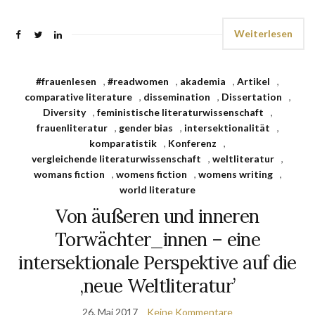
Weiterlesen
#frauenlesen
,
#readwomen
,
akademia
,
Artikel
,
comparative literature
,
dissemination
,
Dissertation
,
Diversity
,
feministische literaturwissenschaft
,
frauenliteratur
,
gender bias
,
intersektionalität
,
komparatistik
,
Konferenz
,
vergleichende literaturwissenschaft
,
weltliteratur
,
womans fiction
,
womens fiction
,
womens writing
,
world literature
Von äußeren und inneren
Torwächter_innen – eine
intersektionale Perspektive auf die
‚neue Weltliteratur’
26. Mai 2017
Keine Kommentare