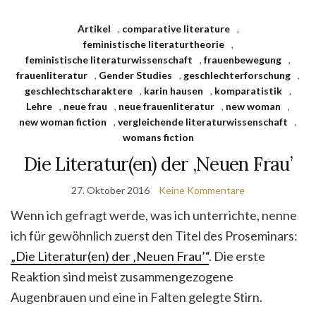
Artikel
,
comparative literature
,
feministische literaturtheorie
,
feministische literaturwissenschaft
,
frauenbewegung
,
frauenliteratur
,
Gender Studies
,
geschlechterforschung
,
geschlechtscharaktere
,
karin hausen
,
komparatistik
,
Lehre
,
neue frau
,
neue frauenliteratur
,
new woman
,
new woman fiction
,
vergleichende literaturwissenschaft
,
womans fiction
Die Literatur(en) der ‚Neuen Frau’
27. Oktober 2016
Keine Kommentare
Wenn ich gefragt werde, was ich unterrichte, nenne
ich für gewöhnlich zuerst den Titel des Proseminars:
„Die Literatur(en) der ‚Neuen Frau’“
. Die erste
Reaktion sind meist zusammengezogene
Augenbrauen und eine in Falten gelegte Stirn.