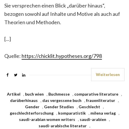
Sie versprechen einen Blick „darüber hinaus“,
bezogen sowohl auf Inhalte und Motive als auch auf
Theorien und Methoden.
[...]
Quelle:
https://chicklit.hypotheses.org/798
Weiterlesen
Artikel
,
buch wien
,
Buchmesse
,
comparative literature
,
darüberhinaus
,
das vergessene buch
,
frauenliteratur
,
Gender
,
Gender Studies
,
Geschlecht
,
geschlechterforschung
,
komparatistik
,
milena verlag
,
saudi-arabian women writers
,
saudi-arabien
,
saudi-arabische literatur
,