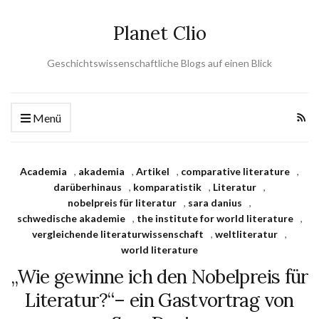
Planet Clio
Geschichtswissenschaftliche Blogs auf einen Blick
Menü
Academia
,
akademia
,
Artikel
,
comparative literature
,
darüberhinaus
,
komparatistik
,
Literatur
,
nobelpreis für literatur
,
sara danius
,
schwedische akademie
,
the institute for world literature
,
vergleichende literaturwissenschaft
,
weltliteratur
,
world literature
„Wie gewinne ich den Nobelpreis für
Literatur?“– ein Gastvortrag von