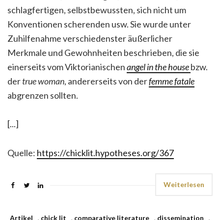
schlagfertigen, selbstbewussten, sich nicht um
Konventionen scherenden usw. Sie wurde unter
Zuhilfenahme verschiedenster äußerlicher
Merkmale und Gewohnheiten beschrieben, die sie
einerseits vom Viktorianischen
angel in the house
bzw.
der
true woman
, andererseits von der
femme fatale
abgrenzen sollten.
[...]
Quelle:
https://chicklit.hypotheses.org/367
Weiterlesen
Artikel
,
chick lit
,
comparative literature
,
dissemination
,