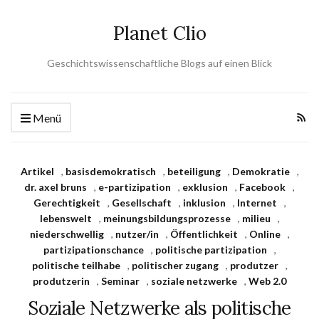
Planet Clio
Geschichtswissenschaftliche Blogs auf einen Blick
Menü
Artikel
,
basisdemokratisch
,
beteiligung
,
Demokratie
,
dr. axel bruns
,
e-partizipation
,
exklusion
,
Facebook
,
Gerechtigkeit
,
Gesellschaft
,
inklusion
,
Internet
,
lebenswelt
,
meinungsbildungsprozesse
,
milieu
,
niederschwellig
,
nutzer/in
,
Öffentlichkeit
,
Online
,
partizipationschance
,
politische partizipation
,
politische teilhabe
,
politischer zugang
,
produtzer
,
produtzerin
,
Seminar
,
soziale netzwerke
,
Web 2.0
Soziale Netzwerke als politische