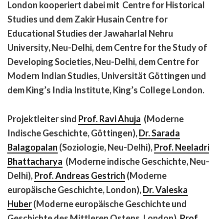
London kooperiert dabei mit Centre for Historical
Studies und dem Zakir Husain Centre for
Educational Studies der Jawaharlal Nehru
University, Neu-Delhi, dem Centre for the Study of
Developing Societies, Neu-Delhi, dem Centre for
Modern Indian Studies, Universität Göttingen und
dem King’s India Institute, King’s College London.
Projektleiter sind
Prof. Ravi Ahuja
(Moderne
Indische Geschichte, Göttingen),
Dr. Sarada
Balagopalan
(Soziologie, Neu-Delhi),
Prof. Neeladri
Bhattacharya
(Moderne indische Geschichte, Neu-
Delhi),
Prof. Andreas Gestrich
(Moderne
europäische Geschichte, London),
Dr. Valeska
Huber
(Moderne europäische Geschichte und
Geschichte des Mittleren Ostens, London),
Prof.