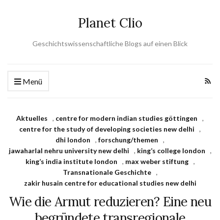
Planet Clio
Geschichtswissenschaftliche Blogs auf einen Blick
Menü
Aktuelles
,
centre for modern indian studies göttingen
,
centre for the study of developing societies new delhi
,
dhi london
,
forschung/themen
,
jawaharlal nehru university new delhi
,
king’s college london
,
king’s india institute london
,
max weber stiftung
,
Transnationale Geschichte
,
zakir husain centre for educational studies new delhi
Wie die Armut reduzieren? Eine neu
begründete transregionale