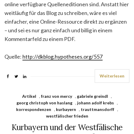
online verfügbare Quelleneditionen sind. Anstatt hier
weitläufig für das Blog zu schreiben, wäre es viel
einfacher, eine Online-Ressource direkt zu ergänzen
– und sei es nur ganz einfach und billig in einem
Kommentarfeld zu einem PDF.
Quelle:
http://dkblog.hypotheses.org/557
Weiterlesen
Artikel
,
franz von mercy
,
gabriele greindl
,
georg christoph von haslang
,
johann adolf krebs
,
korrespondenzen
,
kurbayern
,
trauttmansdorff
,
westfälischer frieden
Kurbayern und der Westfälische