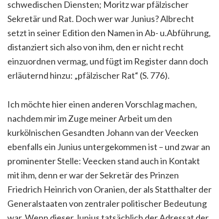
schwedischen Diensten; Moritz war pfälzischer
Sekretär und Rat. Doch wer war Junius? Albrecht
setzt in seiner Edition den Namen in Ab- u.Abführung,
distanziert sich also von ihm, den er nicht recht
einzuordnen vermag, und fügt im Register dann doch
erläuternd hinzu: „pfälzischer Rat“ (S. 776).
Ich möchte hier einen anderen Vorschlag machen,
nachdem mir im Zuge meiner Arbeit um den
kurkölnischen Gesandten Johann van der Veecken
ebenfalls ein Junius untergekommen ist – und zwar an
prominenter Stelle: Veecken stand auch in Kontakt
mit ihm, denn er war der Sekretär des Prinzen
Friedrich Heinrich von Oranien, der als Statthalter der
Generalstaaten von zentraler politischer Bedeutung
war. Wenn dieser Junius tatsächlich der Adressat der