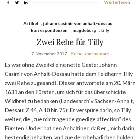
Weiterlesen
Artikel
,
johann casimir von anhalt-dessau
,
korrespondenzen
,
magdeburg
,
tilly
Zwei Rehe für Tilly
7. November 2017
Keine Kommentare
Es war ohne Zweifel eine nette Geste: Johann
Casimir von Anhalt-Dessau hatte dem Feldherrn Tilly
zwei Rehe zugesandt. Dieser antwortete am 20. März
1631 an den Fürsten, um sich für das überschickte
Wildbret zu bedanken (Landesarchiv Sachsen-Anhalt,
Dessau: Z 44, A 10 Nr. 75): Er verspüre darin, so Tilly
weiter, die „zue mir tragende gnedige affection“ des
Fürsten. Und er bat den Anhaltiner, daß er „mich darin
bestendig behalten, vnd zue dero beharlichen hulden