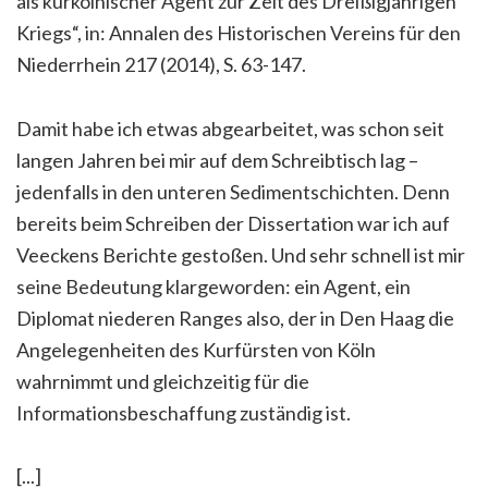
als kurkölnischer Agent zur Zeit des Dreißigjährigen
Kriegs“, in: Annalen des Historischen Vereins für den
Niederrhein 217 (2014), S. 63-147.
Damit habe ich etwas abgearbeitet, was schon seit
langen Jahren bei mir auf dem Schreibtisch lag –
jedenfalls in den unteren Sedimentschichten. Denn
bereits beim Schreiben der Dissertation war ich auf
Veeckens Berichte gestoßen. Und sehr schnell ist mir
seine Bedeutung klargeworden: ein Agent, ein
Diplomat niederen Ranges also, der in Den Haag die
Angelegenheiten des Kurfürsten von Köln
wahrnimmt und gleichzeitig für die
Informationsbeschaffung zuständig ist.
[...]