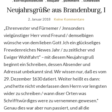
,
korrespondenzen
,
neujahr
,
pommern
,
schweden
Neujahrsgrüße aus Brandenburg, I
2. Januar 2018
Keine Kommentare
„Ehrenvester vnd Fürnemer / Jnnsonders
vielgünstiger Herr vnnd Freund / demselbigen
wünsche von dem lieben Gott Jch ein glückseliges
Frewdenreiches Newes Jahr / zu zeitlicher vnd
Ewiger Wohlfahrt“ – mit diesem Neujahrsgruß
beginnt ein Schreiben, dessen Absender und
Adressat unbekannt sind. Wir wissen nur, daß es vom
29. Dezember 1630 datiert. Weiter heißt es dann:
„vnd hette nicht vnderlassen dem Herrn vor lengsten
wider zu schreiben / wann diser Orten was
Schrifftwürdiges were zu vernemmen gewesen.“
Genau dies war aber nun passiert, und all die