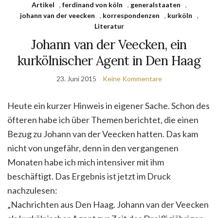
Artikel
,
ferdinand von köln
,
generalstaaten
,
johann van der veecken
,
korrespondenzen
,
kurköln
,
Literatur
Johann van der Veecken, ein
kurkölnischer Agent in Den Haag
23. Juni 2015
Keine Kommentare
Heute ein kurzer Hinweis in eigener Sache. Schon des
öfteren habe ich über Themen berichtet, die einen
Bezug zu Johann van der Veecken hatten.
Das kam
nicht von ungefähr, denn in den vergangenen
Monaten habe ich mich intensiver mit ihm
beschäftigt. Das Ergebnis ist jetzt im Druck
nachzulesen:
„Nachrichten aus Den Haag. Johann van der Veecken