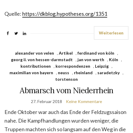
Quelle:
https://dkblog.hypotheses.org/1351
Weiterlesen
alexander von velen
,
Artikel
,
ferdinand von köln
,
georg ii. von hessen-darmstadt
,
jan von werth
,
Köln
,
kontributionen
,
korrespondenzen
,
Leipzig
,
maximilian von bayern
,
neuss
,
rheinland
,
saradetzky
,
torstenson
Abmarsch vom Niederrhein
27. Februar 2018
Keine Kommentare
Ende Oktober war auch das Ende der Feldzugssaison
nahe. Die Kampfhandlungen wurden weniger, die
Truppen machten sich so langsam auf den Weg in die