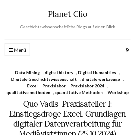
Planet Clio
Geschichtswissenschaftliche Blogs auf einen Blick
Menü
Data Mining
,
digital history
,
Digital Humanities
,
Digitale Geschichtswissenschaft
,
digitale werkzeuge
,
Excel
,
Praxislabor
,
Praxislabor 2024
,
qualitative methoden
,
quantitative Methoden
,
Workshop
Quo Vadis-Praxisatelier I:
Einstiegsdroge Excel. Grundlagen
digitaler Datenverarbeitung für
Mediävist*innen (25.10.2024)