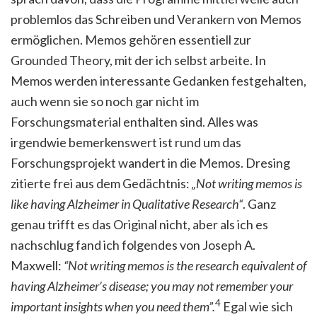
problemlos das Schreiben und Verankern von Memos
ermöglichen. Memos gehören essentiell zur
Grounded Theory, mit der ich selbst arbeite. In
Memos werden interessante Gedanken festgehalten,
auch wenn sie so noch gar nicht im
Forschungsmaterial enthalten sind. Alles was
irgendwie bemerkenswert ist rund um das
Forschungsprojekt wandert in die Memos. Dresing
zitierte frei aus dem Gedächtnis:
„Not writing memos is
like having Alzheimer in Qualitative Research“
. Ganz
genau trifft es das Original nicht, aber als ich es
nachschlug fand ich folgendes von Joseph A.
Maxwell:
“Not writing memos is the research equivalent of
having Alzheimer’s disease; you may not remember your
4
important insights when you need them”.
Egal wie sich