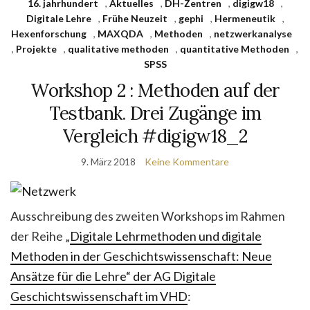
16. jahrhundert
,
Aktuelles
,
DH-Zentren
,
digigw18
,
Digitale Lehre
,
Frühe Neuzeit
,
gephi
,
Hermeneutik
,
Hexenforschung
,
MAXQDA
,
Methoden
,
netzwerkanalyse
,
Projekte
,
qualitative methoden
,
quantitative Methoden
,
SPSS
Workshop 2 : Methoden auf der
Testbank. Drei Zugänge im
Vergleich #digigw18_2
9. März 2018
Keine Kommentare
Ausschreibung des zweiten Workshops im Rahmen
der Reihe „
Digitale Lehrmethoden und digitale
Methoden in der Geschichtswissenschaft: Neue
Ansätze für die Lehre“ der AG Digitale
Geschichtswissenschaft im VHD
: