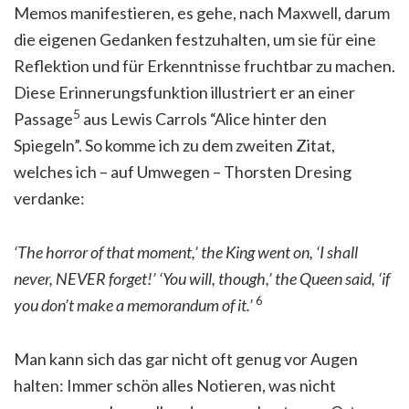
Memos manifestieren, es gehe, nach Maxwell, darum
die eigenen Gedanken festzuhalten, um sie für eine
Reflektion und für Erkenntnisse fruchtbar zu machen.
Diese Erinnerungsfunktion illustriert er an einer
5
Passage
aus Lewis Carrols “Alice hinter den
Spiegeln”. So komme ich zu dem zweiten Zitat,
welches ich – auf Umwegen – Thorsten Dresing
verdanke:
‘The horror of that moment,’ the King went on, ‘I shall
never, NEVER forget!’
‘You will, though,’ the Queen said, ‘if
6
you don’t make a memorandum of it.’
Man kann sich das gar nicht oft genug vor Augen
halten: Immer schön alles Notieren, was nicht