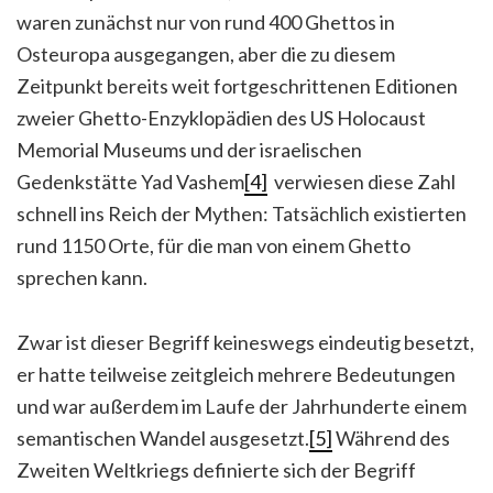
waren zunächst nur von rund 400 Ghettos in
Osteuropa ausgegangen, aber die zu diesem
Zeitpunkt bereits weit fortgeschrittenen Editionen
zweier Ghetto-Enzyklopädien des US Holocaust
Memorial Museums und der israelischen
Gedenkstätte Yad Vashem
[4]
verwiesen diese Zahl
schnell ins Reich der Mythen: Tatsächlich existierten
rund 1150 Orte, für die man von einem Ghetto
sprechen kann.
Zwar ist dieser Begriff keineswegs eindeutig besetzt,
er hatte teilweise zeitgleich mehrere Bedeutungen
und war außerdem im Laufe der Jahrhunderte einem
semantischen Wandel ausgesetzt.
[5]
Während des
Zweiten Weltkriegs definierte sich der Begriff