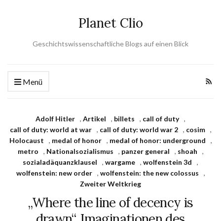
Planet Clio
Geschichtswissenschaftliche Blogs auf einen Blick
Menü
Adolf Hitler
,
Artikel
,
billets
,
call of duty
,
call of duty: world at war
,
call of duty: world war 2
,
cosim
,
Holocaust
,
medal of honor
,
medal of honor: underground
,
metro
,
Nationalsozialismus
,
panzer general
,
shoah
,
sozialadäquanzklausel
,
wargame
,
wolfenstein 3d
,
wolfenstein: new order
,
wolfenstein: the new colossus
,
Zweiter Weltkrieg
„Where the line of decency is
drawn“. Imaginationen des