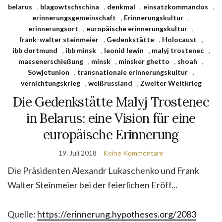
belarus
,
blagowtschschina
,
denkmal
,
einsatzkommandos
,
erinnerungsgemeinschaft
,
Erinnerungskultur
,
erinnerungsort
,
europäische erinnerungskultur
,
frank-walter steinmeier
,
Gedenkstätte
,
Holocaust
,
ibb dortmund
,
ibb minsk
,
leonid lewin
,
malyj trostenec
,
massenerschießung
,
minsk
,
minsker ghetto
,
shoah
,
Sowjetunion
,
transnationale erinnerungskultur
,
vernichtungskrieg
,
weißrussland
,
Zweiter Weltkrieg
Die Gedenkstätte Malyj Trostenec
in Belarus: eine Vision für eine
europäische Erinnerung
19. Juli 2018
Keine Kommentare
Die Präsidenten Alexandr Lukaschenko und Frank
Walter Steinmeier bei der feierlichen Eröff...
Quelle:
https://erinnerung.hypotheses.org/2083