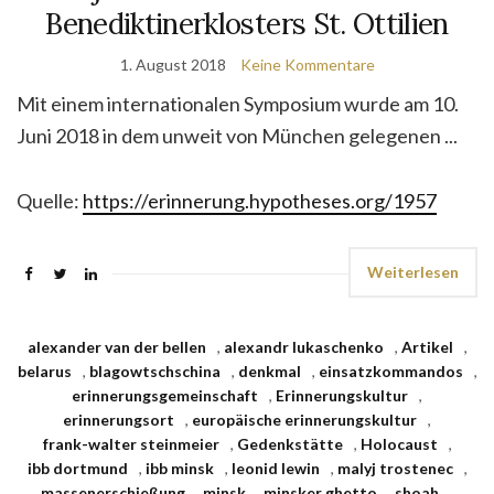
Benediktinerklosters St. Ottilien
1. August 2018
Keine Kommentare
Mit einem internationalen Symposium wurde am 10.
Juni 2018 in dem unweit von München gelegenen ...
Quelle:
https://erinnerung.hypotheses.org/1957
Weiterlesen
alexander van der bellen
,
alexandr lukaschenko
,
Artikel
,
belarus
,
blagowtschschina
,
denkmal
,
einsatzkommandos
,
erinnerungsgemeinschaft
,
Erinnerungskultur
,
erinnerungsort
,
europäische erinnerungskultur
,
frank-walter steinmeier
,
Gedenkstätte
,
Holocaust
,
ibb dortmund
,
ibb minsk
,
leonid lewin
,
malyj trostenec
,
massenerschießung
,
minsk
,
minsker ghetto
,
shoah
,