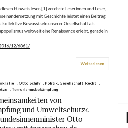
diesen Hinweis lesen,[1] verehrte Leserinnen und Leser,
useinandersetzung mit Geschichte leistet einen Beitrag
s kollektive Bewusstsein unserer Gesellschaft als
tspopulismus weltweit eine Renaissance erlebt, gerade in
e/2016/12/6861/
Weiterlesen
okratie
,
Otto Schily
,
Politik, Gesellschaft, Recht
,
etze
,
Terrorismusbekämpfung
meinsamkeiten von
pfung und Umweltschutz‹.
Bundesinnenminister Otto