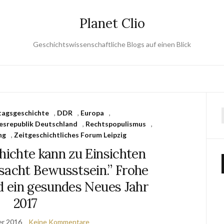
Planet Clio
Geschichtswissenschaftliche Blogs auf einen Blick
tagsgeschichte
,
DDR
,
Europa
,
esrepublik Deutschland
,
Rechtspopulismus
,
ng
,
Zeitgeschichtliches Forum Leipzig
ichte kann zu Einsichten
sacht Bewusstsein.” Frohe
 ein gesundes Neues Jahr
2017
er 2016
Keine Kommentare