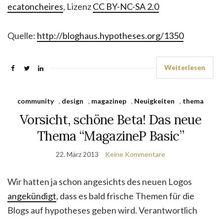
ecatoncheires
, Lizenz
CC BY-NC-SA 2.0
Quelle:
http://bloghaus.hypotheses.org/1350
Weiterlesen
community
,
design
,
magazinep
,
Neuigkeiten
,
thema
Vorsicht, schöne Beta! Das neue
Thema “MagazineP Basic”
22. März 2013
Keine Kommentare
Wir hatten ja schon angesichts des neuen Logos
angekündigt
, dass es bald frische Themen für die
Blogs auf hypotheses geben wird. Verantwortlich