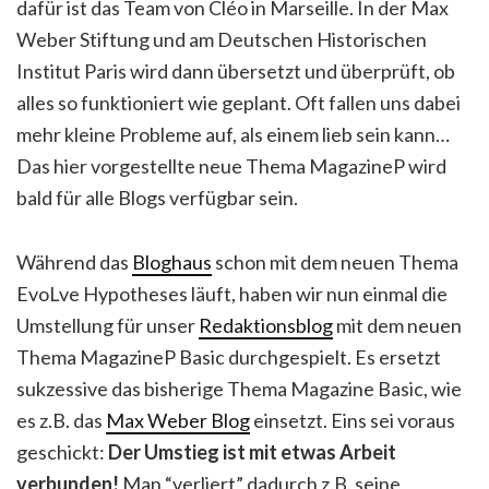
dafür ist das Team von Cléo in Marseille. In der Max
Weber Stiftung und am Deutschen Historischen
Institut Paris wird dann übersetzt und überprüft, ob
alles so funktioniert wie geplant. Oft fallen uns dabei
mehr kleine Probleme auf, als einem lieb sein kann…
Das hier vorgestellte neue Thema MagazineP wird
bald für alle Blogs verfügbar sein.
Während das
Bloghaus
schon mit dem neuen Thema
EvoLve Hypotheses läuft, haben wir nun einmal die
Umstellung für unser
Redaktionsblog
mit dem neuen
Thema MagazineP Basic durchgespielt. Es ersetzt
sukzessive das bisherige Thema Magazine Basic, wie
es z.B. das
Max Weber Blog
einsetzt. Eins sei voraus
geschickt:
Der Umstieg ist mit etwas Arbeit
verbunden!
Man “verliert” dadurch z.B. seine