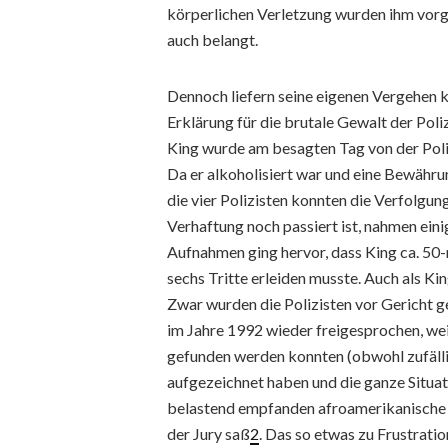
körperlichen Verletzung wurden ihm vorg
auch belangt.
Dennoch liefern seine eigenen Vergehen k
Erklärung für die brutale Gewalt der Pol
King wurde am besagten Tag von der Poliz
Da er alkoholisiert war und eine Bewährun
die vier Polizisten konnten die Verfolgu
Verhaftung noch passiert ist, nahmen ein
Aufnahmen ging hervor, dass King ca. 50
sechs Tritte erleiden musste. Auch als Ki
Zwar wurden die Polizisten vor Gericht g
im Jahre 1992 wieder freigesprochen, wei
gefunden werden konnten (obwohl zufäl
aufgezeichnet haben und die ganze Situat
belastend empfanden afroamerikanische E
der Jury saß
2
. Das so etwas zu Frustratio