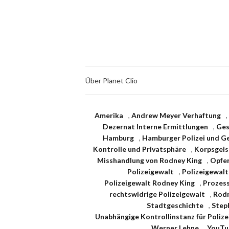
Über Planet Clio
Amerika
,
Andrew Meyer Verhaftung
,
Dezernat Interne Ermittlungen
,
Ges
Hamburg
,
Hamburger Polizei und G
Kontrolle und Privatsphäre
,
Korpsgeis
Misshandlung von Rodney King
,
Opfer
Polizeigewalt
,
Polizeigewalt
Polizeigewalt Rodney King
,
Prozess
rechtswidrige Polizeigewalt
,
Rodn
Stadtgeschichte
,
Step
Unabhängige Kontrollinstanz für Polize
Werner Lehne
,
YouTu