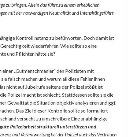
age zu bringen. Allein das führt zu einem erheblichen
en mit der notwendigen Neutralität und Intensität geführt
hängige Kontrollinstanz zu befürworten. Doch damit ist
Gerechtigkeit wiederfahren. Wie sollte so eine
te und Pflichten hätte sie?
 in einer „Gutmenschmanier“ den Polizisten mit
sie falsch machen und warum all diese Fehler ihnen
s nicht auf Jubelrufe seitens der Polizei stößt ist
die Polizei macht ist schlecht. Stattdessen sollte sie die
iner Gewalttat die Situation objektiv analysieren und ggf.
achen. Das Ziel dieser Kontrolle sollte so formuliert
utschland versucht zu umschreiben: Eine unabhängige
 gute Polizeiarbeit strukturell unterstützen und
parenz und Verantwortung bei der Polizei auch das Vertrauen