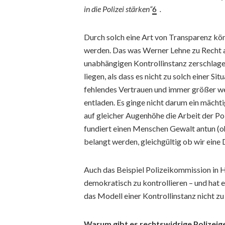
in die Polizei stärken“
6
.
Durch solch eine Art von Transparenz kön
werden. Das was Werner Lehne zu Recht al
unabhängigen Kontrollinstanz zerschlage
liegen, als dass es nicht zu solch einer S
fehlendes Vertrauen und immer größer we
entladen. Es ginge nicht darum ein mächti
auf gleicher Augenhöhe die Arbeit der Pol
fundiert einen Menschen Gewalt antun (oh
belangt werden, gleichgültig ob wir eine
Auch das Beispiel Polizeikommission in H
demokratisch zu kontrollieren – und hat 
das Modell einer Kontrollinstanz nicht zu
Warum gibt es rechtswidrige Polizeig