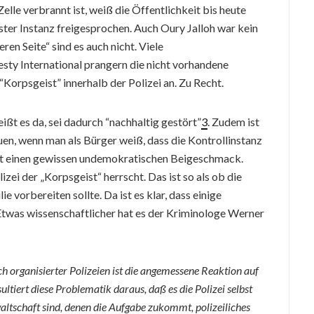
elle verbrannt ist, weiß die Öffentlichkeit bis heute
erster Instanz freigesprochen. Auch Oury Jalloh war kein
ren Seite“ sind es auch nicht. Viele
ty International prangern die nicht vorhandene
Korpsgeist” innerhalb der Polizei an. Zu Recht.
ißt es da, sei dadurch “nachhaltig gestört”
3
. Zudem ist
en, wenn man als Bürger weiß, dass die Kontrollinstanz
s hat einen gewissen undemokratischen Beigeschmack.
zei der „Korpsgeist“ herrscht. Das ist so als ob die
 vorbereiten sollte. Da ist es klar, dass einige
Etwas wissenschaftlicher hat es der Kriminologe Werner
h organisierter Polizeien ist die angemessene Reaktion auf
esultiert diese Problematik daraus, daß es die Polizei selbst
altschaft sind, denen die Aufgabe zukommt, polizeiliches