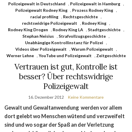
Polizeigewalt in Deutschland
,
Polizeigewalt in Hamburg
,
Polizeigewalt Rodney King
,
Prozess Rodney King
,
racial profiling
,
Rechtsgeschichte
,
rechtswidrige Polizeigewalt
,
Rodney King
,
Rodney King Drogen
,
Rodney King LA
,
Stadtgeschichte
,
Stephan Neisius
,
Strafvollzugsgeschichte
,
Unabhängige Kontrollinstanz für Polizei
,
Videos über Polizeigewalt
,
Warum Polizeigewalt
,
Werner Lehne
,
YouTube und Polizeigewalt
,
Zeitgeschichte
Vertrauen ist gut, Kontrolle ist
besser? Über rechtswidrige
Polizeigewalt
16. Dezember 2012
Keine Kommentare
Gewalt und Gewaltanwendung werden vor allem
dort gelebt wo Menschen wütend und verzweifelt
sind und wo sogar der Spaß an der Verletzung