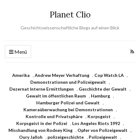
Planet Clio
Geschichtswissenschaftliche Blogs auf einen Blick
Menü
Amerika
,
Andrew Meyer Verhaftung
,
Cop Watch LA
,
Demonstrationen und Polizeigewalt
,
Dezernat Interne Ermittlungen
,
Geschichte der Gewalt
,
Gewalt im öffentlichen Raum
,
Hamburg
,
Hamburger Polizei und Gewalt
,
Kameraüberwachung bei Demonstrationen
,
Kontrolle und Privatsphäre
,
Korpsgeist
,
Korpsgeist in der Polizei
,
Los Angeles Riots 1992
,
Misshandlung von Rodney King
,
Opfer von Polizeigewalt
,
Oury Jalloh
,
polizeigeschichte
,
Polizeigewalt
,