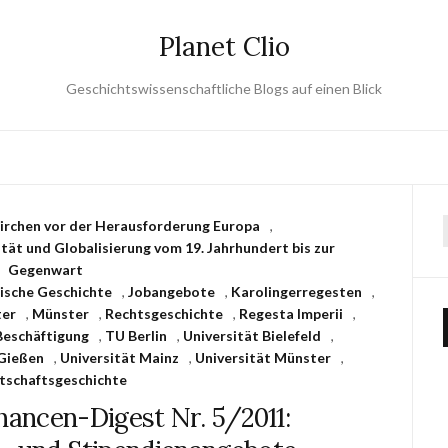
Planet Clio
Geschichtswissenschaftliche Blogs auf einen Blick
Kirchen vor der Herausforderung Europa
,
tät und Globalisierung vom 19. Jahrhundert bis zur
Gegenwart
äische Geschichte
,
Jobangebote
,
Karolingerregesten
,
ter
,
Münster
,
Rechtsgeschichte
,
Regesta Imperii
,
Beschäftigung
,
TU Berlin
,
Universität Bielefeld
,
 Gießen
,
Universität Mainz
,
Universität Münster
,
tschaftsgeschichte
ancen-Digest Nr. 5/2011: