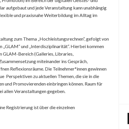
, Promotion) im Bereich der digitalen Geistes- und
ular aufgebaut und jede Veranstaltung kann unabhängig
 flexible und praxisnahe Weiterbildung im Alltag im
staltung zum Thema „Hochleistungsrechnen“, gefolgt von
 „GLAM“ und „Interdisziplinarität“. Hierbei kommen
 GLAM-Bereich (Galleries, Libraries,
r Zusammensetzung miteinander ins Gespräch,
ffnen Reflexionsräume. Die Teilnehmer*innen gewinnen
e Perspektiven zu aktuellen Themen, die sie in die
den und Promovierenden einbringen können. Raum für
ei allen Veranstaltungen gegeben.
ine Registrierung ist über die einzelnen