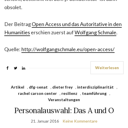
obsolet.
Der Beitrag
Open Access und das Autoritative in den
Humanities
erschien zuerst auf
Wolfgang Schmale
.
Quelle:
http://wolfgangschmale.eu/open-access/
Weiterlesen
Artikel
,
dfg-senat
,
dieter frey
,
interdisziplinarität
,
rachel carson center
,
resilienz
,
teamführung
,
Veranstaltungen
Personalauswahl: Das A und O
21. Januar 2016
Keine Kommentare