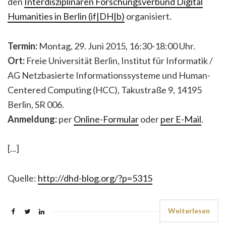
den
Interdisziplinären Forschungsverbund Digital
Humanities in Berlin (if|DH|b)
organisiert.
Termin:
Montag, 29. Juni 2015, 16:30-18:00 Uhr.
Ort:
Freie Universität Berlin, Institut für Informatik /
AG Netzbasierte Informationssysteme und Human-
Centered Computing (HCC), Takustraße 9, 14195
Berlin, SR 006.
Anmeldung:
per
Online-Formular
oder
per E-Mail
.
[...]
Quelle:
http://dhd-blog.org/?p=5315
Weiterlesen