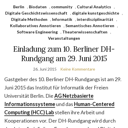
Berlin
,
Biodaten
,
community
,
Cultural Analytics
,
Digitale Geschichtswissenschaft
,
digitale kunstgeschichte
,
Digitale Methoden
,
Informatik
,
interdisziplinarität
,
Kollaboratives Annotieren
,
Semantisches Annotieren
,
Software Engineering
,
Theaterwissenschaften
,
Veranstaltungen
Einladung zum 10. Berliner DH-
Rundgang am 29. Juni 2015
26. Juni 2015
Keine Kommentare
Gastgeber des 10. Berliner DH-Rundgangs ist am 29.
Juni 2015 das Institut für Informatik der Freien
Universität Berlin. Die
AG Netzbasierte
Informationssysteme
und das
Human-Centered
Computing (HCC) Lab
stellen ihre Arbeit und
Kooperationen vor. Der DH-Rundgang wird durch