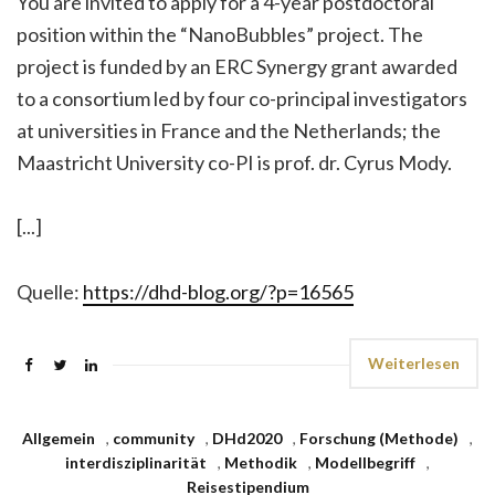
You are invited to apply for a 4-year postdoctoral
position within the “NanoBubbles” project. The
project is funded by an ERC Synergy grant awarded
to a consortium led by four co-principal investigators
at universities in France and the Netherlands; the
Maastricht University co-PI is prof. dr. Cyrus Mody.
[...]
Quelle:
https://dhd-blog.org/?p=16565
Weiterlesen
Allgemein
,
community
,
DHd2020
,
Forschung (Methode)
,
interdisziplinarität
,
Methodik
,
Modellbegriff
,
Reisestipendium