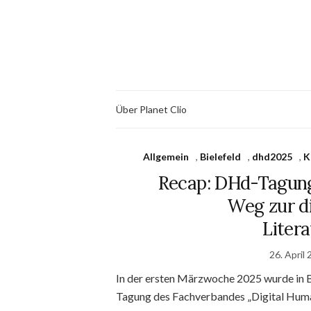
Über Planet Clio
Allgemein
,
Bielefeld
,
dhd2025
,
K
Recap: DHd-Tagung 
Weg zur di
Liter
26. April
In der ersten Märzwoche 2025 wurde in B
Tagung des Fachverbandes „Digital Huma