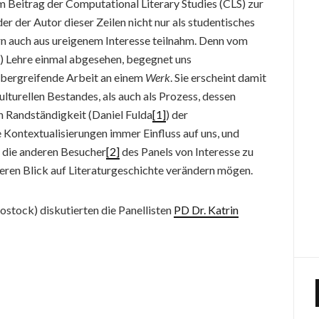
 Beitrag der Computational Literary Studies (CLS) zur
er der Autor dieser Zeilen nicht nur als studentisches
n auch aus ureigenem Interesse teilnahm. Denn vom
e) Lehre einmal abgesehen, begegnet uns
nübergreifende Arbeit an einem
Werk
. Sie erscheint damit
ulturellen Bestandes, als auch als Prozess, dessen
n Randständigkeit (Daniel Fulda
[1]
) der
 Kontextualisierungen immer Einfluss auf uns, und
r die anderen Besucher
[2]
des Panels von Interesse zu
seren Blick auf Literaturgeschichte verändern mögen.
ostock) diskutierten die Panellisten
PD Dr. Katrin