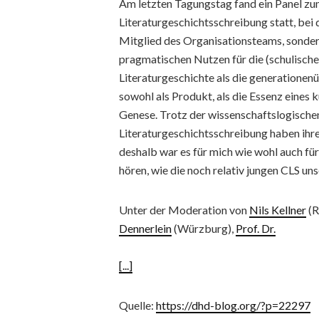
Am letzten Tagungstag fand ein Panel zum
Literaturgeschichtsschreibung statt, bei d
Mitglied des Organisationsteams, sonder
pragmatischen Nutzen für die (schulisch
Literaturgeschichte als die generatione
sowohl als Produkt, als die Essenz eines k
Genese. Trotz der wissenschaftslogische
Literaturgeschichtsschreibung haben ihre
deshalb war es für mich wie wohl auch fü
hören, wie die noch relativ jungen CLS un
Unter der Moderation von
Nils Kellner
(R
Dennerlein
(Würzburg),
Prof. Dr.
[...]
Quelle:
https://dhd-blog.org/?p=22297