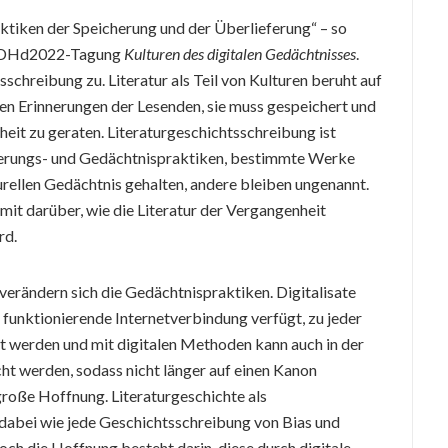
aktiken der Speicherung und der Überlieferung“ – so
ur DHd2022-Tagung
Kulturen des digitalen Gedächtnisses
.
tsschreibung zu. Literatur als Teil von Kulturen beruht auf
en Erinnerungen der Lesenden, sie muss gespeichert und
heit zu geraten. Literaturgeschichtsschreibung ist
innerungs- und Gedächtnispraktiken, bestimmte Werke
rellen Gedächtnis gehalten, andere bleiben ungenannt.
mit darüber, wie die Literatur der Vergangenheit
rd.
erändern sich die Gedächtnispraktiken. Digitalisate
e funktionierende Internetverbindung verfügt, zu jeder
 werden und mit digitalen Methoden kann auch in der
cht werden, sodass nicht länger auf einen Kanon
große Hoffnung. Literaturgeschichte als
 dabei wie jede Geschichtsschreibung von Bias und
och die Hoffnung besteht darin, diese durch digitale