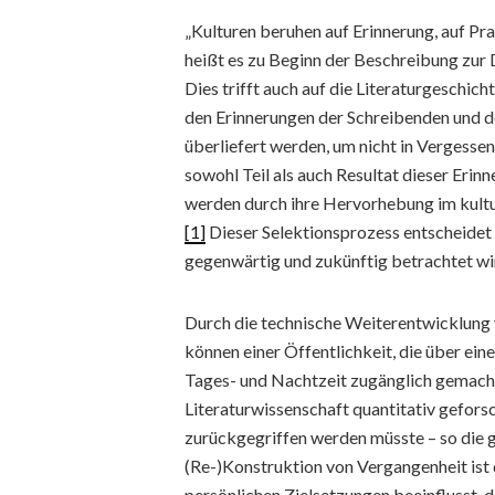
„Kulturen beruhen auf Erinnerung, auf Pr
heißt es zu Beginn der Beschreibung z
Dies trifft auch auf die Literaturgeschich
den Erinnerungen der Schreibenden und d
überliefert werden, um nicht in Vergessen
sowohl Teil als auch Resultat dieser Er
werden durch ihre Hervorhebung im kultu
[1]
Dieser Selektionsprozess entscheidet 
gegenwärtig und zukünftig betrachtet wi
Durch die technische Weiterentwicklung v
können einer Öffentlichkeit, die über ein
Tages- und Nachtzeit zugänglich gemacht
Literaturwissenschaft quantitativ gefors
zurückgegriffen werden müsste – so die 
(Re-)Konstruktion von Vergangenheit ist
persönlichen Zielsetzungen beeinflusst, d