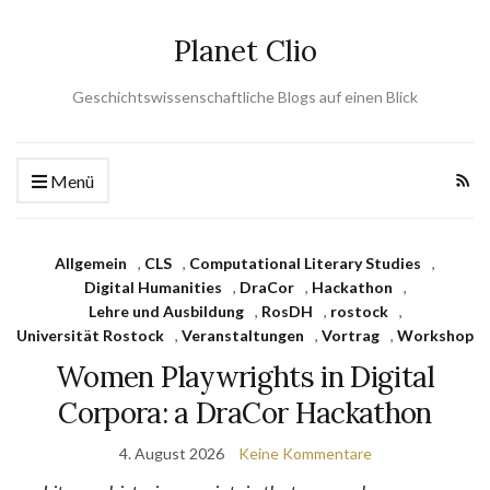
Planet Clio
Geschichtswissenschaftliche Blogs auf einen Blick
Menü
Allgemein
,
CLS
,
Computational Literary Studies
,
Digital Humanities
,
DraCor
,
Hackathon
,
Lehre und Ausbildung
,
RosDH
,
rostock
,
Universität Rostock
,
Veranstaltungen
,
Vortrag
,
Workshop
Women Playwrights in Digital
Corpora: a DraCor Hackathon
4. August 2026
Keine Kommentare