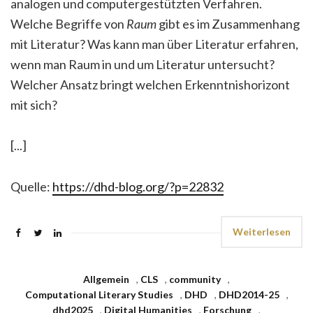
analogen und computergestützten Verfahren.
Welche Begriffe von
Raum
gibt es im Zusammenhang
mit Literatur? Was kann man über Literatur erfahren,
wenn man Raum in und um Literatur untersucht?
Welcher Ansatz bringt welchen Erkenntnishorizont
mit sich?
[...]
Quelle:
https://dhd-blog.org/?p=22832
Weiterlesen
Allgemein
,
CLS
,
community
,
Computational Literary Studies
,
DHD
,
DHD2014-25
,
dhd2025
,
Digital Humanities
,
Forschung
,