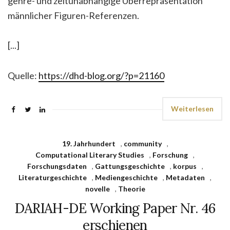
genre- und zeitunabhängige Überrepräsentation
männlicher Figuren-Referenzen.
[...]
Quelle:
https://dhd-blog.org/?p=21160
Weiterlesen
19. Jahrhundert
,
community
,
Computational Literary Studies
,
Forschung
,
Forschungsdaten
,
Gattungsgeschichte
,
korpus
,
Literaturgeschichte
,
Mediengeschichte
,
Metadaten
,
novelle
,
Theorie
DARIAH-DE Working Paper Nr. 46
erschienen