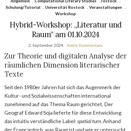
Allgemein
,
Computational Literary Studies
,
rostock
,
Schulung/Tutorial
,
Universität Rostock
,
Veranstaltungen
,
Workshop
Hybrid-Workshop: „Literatur und
Raum“ am 01.10.2024
2. September 2024
Keine Kommentare
Zur Theorie und digitalen Analyse der
räumlichen Dimension literarischer
Texte
Seit den 1980er Jahren hat sich das Augenmerk der
Kultur- und Sozialwissenschaften international
zunehmend auf das Thema Raum gerichtet. Der
Geograf Edward Soja lieferte für diese Entwicklung
das intuitiv verständliche Label:
spatial turn
. Anhand
der Frage jedoch, was Raum ist und wie er untersucht