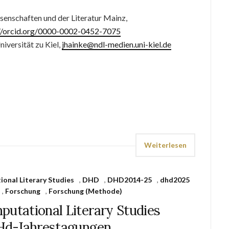
senschaften und der Literatur Mainz,
://orcid.org/0000-0002-0452-7075
iversität zu Kiel,
jhainke@ndl-medien.uni-kiel.de
Weiterlesen
onal Literary Studies
,
DHD
,
DHD2014-25
,
dhd2025
,
Forschung
,
Forschung (Methode)
putational Literary Studies
Hd-Jahrestagungen