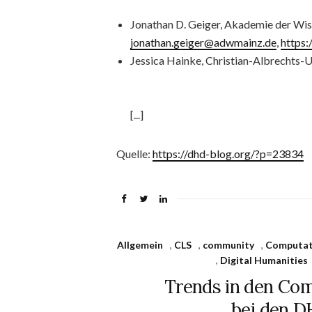
Jonathan D. Geiger, Akademie der Wis
jonathan.geiger@adwmainz.de
,
https
Jessica Hainke, Christian-Albrechts-Un
[...]
Quelle:
https://dhd-blog.org/?p=23834
Allgemein
,
CLS
,
community
,
Computati
,
Digital Humanities
Trends in den Com
bei den D