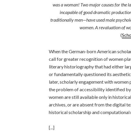
was a woman! Two major causes for the lack
incapable of good dramatic production,
traditionally men—have used male psychology
women. A revaluation of wo
(
Scho
When the German-born American scholar o
call for greater recognition of women pla
literary historiography that had either 
or fundamentally questioned its aesthetic
later, scholarly engagement with women 
the problem of accessibility identified 
women are still available only in historica
archives, or are absent from the digital te
historical scholarship and computational 
[...]