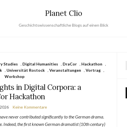
Planet Clio
Geschichtswissenschaftliche Blogs auf einen Blick
y Studies
,
Digital Humanities
,
DraCor
,
Hackathon
,
k
,
Universität Rostock
,
Veranstaltungen
,
Vortrag
,
Workshop
ts in Digital Corpora: a
or Hackathon
 2026
Keine Kommentare
have never contributed significantly to the German drama.
ite. Indeed, the first known German dramatist (10th century)