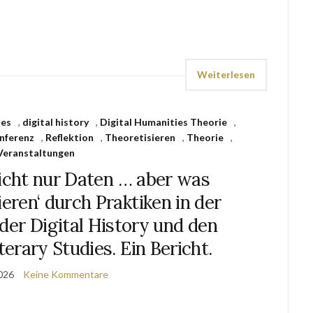
Weiterlesen
ies
,
digital history
,
Digital Humanities Theorie
,
nferenz
,
Reflektion
,
Theoretisieren
,
Theorie
,
Veranstaltungen
nicht nur Daten … aber was
eren‘ durch Praktiken in der
, der Digital History und den
erary Studies. Ein Bericht.
2026
Keine Kommentare