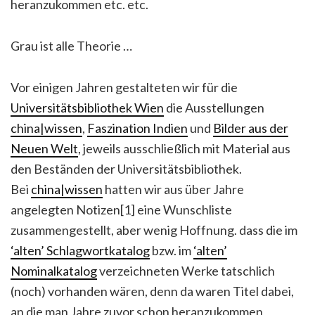
heranzukommen etc. etc.
Grau ist alle Theorie …
Vor einigen Jahren gestalteten wir für die
Universitätsbibliothek Wien
die Ausstellungen
china|wissen
,
Faszination Indien
und
Bilder aus der
Neuen Welt
, jeweils ausschließlich mit Material aus
den Beständen der Universitätsbibliothek.
Bei
china|wissen
hatten wir aus über Jahre
angelegten Notizen[1] eine Wunschliste
zusammengestellt, aber wenig Hoffnung. dass die im
‘alten’ Schlagwortkatalog
bzw. im
‘alten’
Nominalkatalog
verzeichneten Werke tatschlich
(noch) vorhanden wären, denn da waren Titel dabei,
an die man Jahre zuvor schon heranzukommen