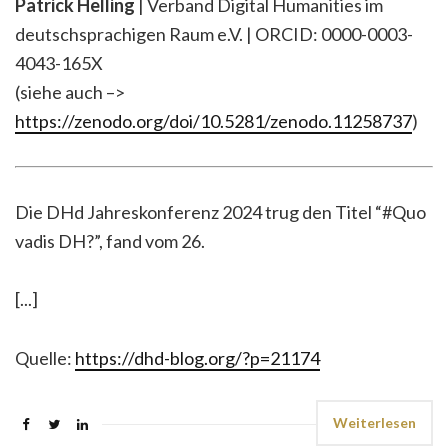
Patrick Helling
| Verband Digital Humanities im
deutschsprachigen Raum e.V. | ORCID: 0000-0003-
4043-165X
(siehe auch –>
https://zenodo.org/doi/10.5281/zenodo.11258737
)
Die DHd Jahreskonferenz 2024 trug den Titel “#Quo
vadis DH?”, fand vom 26.
[...]
Quelle:
https://dhd-blog.org/?p=21174
Weiterlesen