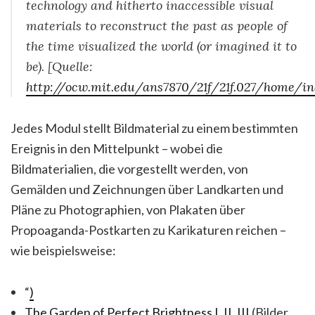
technology and hitherto inaccessible visual
materials to reconstruct the past as people of
the time visualized the world (or imagined it to
be). [Quelle:
http://ocw.mit.edu/ans7870/21f/21f.027/home/in
Jedes Modul stellt Bildmaterial zu einem bestimmten
Ereignis in den Mittelpunkt – wobei die
Bildmaterialien, die vorgestellt werden, von
Gemälden und Zeichnungen über Landkarten und
Pläne zu Photographien, von Plakaten über
Propoaganda-Postkarten zu Karikaturen reichen –
wie beispielsweise:
“
)
The Garden of Perfect Brightness I
,
II
,
III
(Bilder