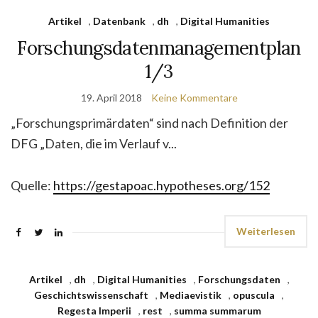
Artikel
,
Datenbank
,
dh
,
Digital Humanities
Forschungsdatenmanagementplan
1/3
19. April 2018
Keine Kommentare
„Forschungsprimärdaten“ sind nach Definition der
DFG „Daten, die im Verlauf v...
Quelle:
https://gestapoac.hypotheses.org/152
Weiterlesen
Artikel
,
dh
,
Digital Humanities
,
Forschungsdaten
,
Geschichtswissenschaft
,
Mediaevistik
,
opuscula
,
Regesta Imperii
,
rest
,
summa summarum