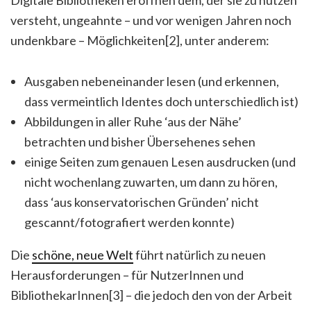
Digitale Bibliotheken eröffnen dem, der sie zu nutzen
versteht, ungeahnte – und vor wenigen Jahren noch
undenkbare – Möglichkeiten[2], unter anderem:
Ausgaben nebeneinander lesen (und erkennen,
dass vermeintlich Identes doch unterschiedlich ist)
Abbildungen in aller Ruhe ‘aus der Nähe’
betrachten und bisher Übersehenes sehen
einige Seiten zum genauen Lesen ausdrucken (und
nicht wochenlang zuwarten, um dann zu hören,
dass ‘aus konservatorischen Gründen’ nicht
gescannt/fotografiert werden konnte)
Die
schöne, neue Welt
führt natürlich zu neuen
Herausforderungen – für NutzerInnen und
BibliothekarInnen[3] – die jedoch den von der Arbeit