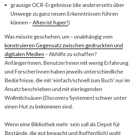
grausige OCR-Ergebnisse (die andererseits über
Umwege zu ganz neuen Erkenntnissen führen
können –
Afien ist fuper!
)
Was müsste geschehen, um – unabhängig vom
konstruieren Gegensatz zwischen gedruckten und
digitalen Medien
– Abhilfe zu schaffen?
AnfängerInnen, BenutzerInnen mit wenig Erfahrung
und ForscherInnen haben jeweils unterschiedliche
Bedürfnisse, die mit ‘einfach/schnell zum Buch’ nur im
Ansatz beschrieben und mit eierlegenden
Wollmilchsäuen (Discovery Systemen) schwer unter
einen Hut zu bekommen sind.
Wenn eine Bibliothek mehr sein soll als Depot für
Bestände, die gut bewacht und (hoffentlich) wohl