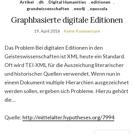
Artikel
,
dh
,
Digital Humanities
,
editionen
,
grundwissenschaften
,
neo4j
,
opuscula
Graphbasierte digitale Editionen
19. April 2016
Keine Kommentare
Das Problem Bei digitalen Editionen in den
Geisteswissenschaften ist XML heute ein Standard.
Oft wird TEI-XML für die Auszeichung literarischer
und historischer Quellen verwendet. Wenn nun in
einem Dokument multiple Hierarchien ausgezeichnet
werden sollen, ergeben sich Probleme. Hierzu gehört
die…
Quelle:
http://mittelalter.hypotheses.org/7994