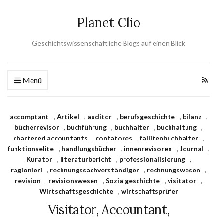
Planet Clio
Geschichtswissenschaftliche Blogs auf einen Blick
Menü
accomptant
,
Artikel
,
auditor
,
berufsgeschichte
,
bilanz
,
bücherrevisor
,
buchführung
,
buchhalter
,
buchhaltung
,
chartered accountants
,
contatores
,
fallitenbuchhalter
,
funktionselite
,
handlungsbücher
,
innenrevisoren
,
Journal
,
Kurator
,
literaturbericht
,
professionalisierung
,
ragionieri
,
rechnungssachverständiger
,
rechnungswesen
,
revision
,
revisionswesen
,
Sozialgeschichte
,
visitator
,
Wirtschaftsgeschichte
,
wirtschaftsprüfer
Visitator, Accountant,