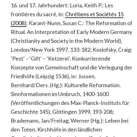
16. und 17. Jahrhundert: Luria, Keith P.: Les
frontières du sacré, in:
Chrétiens et Sociétés 15
(2008)
; Karant-Nunn, Susan C.: The Reformation of
Ritual. An Interpretation of Early Modern Germany
(Christianity and Society in the Modern World),
London/New York 1997, 133-182; Koslofsky, Craig:
‘Pest’ – ‘Gift’ – ‘Ketzerei’. Konkurrierende
Konzepte von Gemeinschaft und die Verlegung der
Friedhöfe (Leipzig 1536), in: Jussen,
Bernhard/Ders. (Hg.): Kulturelle Reformation.
Sinnformationen im Umbruch, 1400-1600
(Veröffentlichungen des Max-Planck-Instituts für
Geschichte 145), Göttingen 1999, 193-208;
Brademann, Jan/Freitag, Werner (Hg.): Leben bei
den Toten. Kirchhöfe in den ländlichen