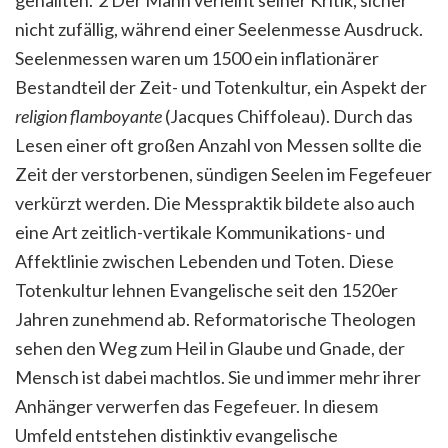
gehallten.”2
Der Mann verleiht seiner Kritik, sicher
nicht zufällig, während einer Seelenmesse Ausdruck.
Seelenmessen waren um 1500 ein inflationärer
Bestandteil der Zeit- und Totenkultur, ein Aspekt der
religion flamboyante
(J
acques Chiffoleau). Durch das
Lesen einer oft großen Anzahl von Messen sollte die
Zeit der verstorbenen, sündigen Seelen im Fegefeuer
verkürzt werden. Die Messpraktik bildete also auch
eine Art zeitlich-vertikale Kommunikations- und
Affektlinie zwischen Lebenden und Toten. Diese
Totenkultur lehnen Evangelische seit den 1520er
Jahren zunehmend ab. Reformatorische Theologen
sehen den Weg zum Heil in Glaube und Gnade, der
Mensch ist dabei machtlos. Sie und immer mehr ihrer
Anhänger verwerfen das Fegefeuer. In diesem
Umfeld entstehen distinktiv evangelische