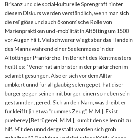
Brisanz und die sozial-kulturelle Sprengraft hinter
diesem Diskurs werden verständlich, wenn man sich
die religiöse und auch ökonomische Rolle von
Marienpraktiken und -mobilität in Altötting um 1500
vor Augen hält. Viel schwerer wiegt aber das Handeln
des Manns während einer Seelenmesse in der
Altöttinger Pfarrkirche. Im Bericht des Rentmeisters
heißt e
s:
“Vener hat ain brister in der pfarkirchen im
selambt gesungen. Also er sich vor dem Alltar
umbkert unnd fur all glaubig selen gepet, hat diser
burger gegen seinen mit burger, einen so neben sein
gestannden, gered: Sich an den Narn, was dreibt er
fur kleifft [in etwa "dummes Zeug", M.M.]. Es ist
pueberey [Betrügerei, M.M.], kumbt den sellen nit zu
hilf. Mit den unnd dergestallt worden sich grob