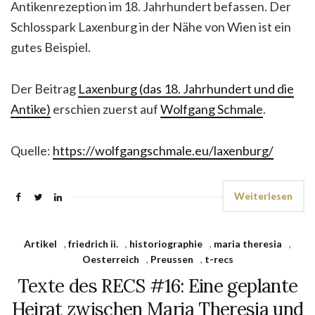
Antikenrezeption im 18. Jahrhundert befassen. Der
Schlosspark Laxenburg in der Nähe von Wien ist ein
gutes Beispiel.
Der Beitrag
Laxenburg (das 18. Jahrhundert und die
Antike)
erschien zuerst auf
Wolfgang Schmale
.
Quelle:
https://wolfgangschmale.eu/laxenburg/
Weiterlesen
Artikel
,
friedrich ii.
,
historiographie
,
maria theresia
,
Oesterreich
,
Preussen
,
t-recs
Texte des RECS #16: Eine geplante
Heirat zwischen Maria Theresia und