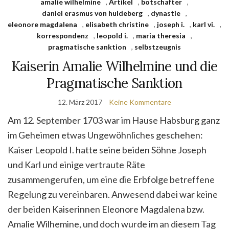
amalie wilhelmine
,
Artikel
,
botschafter
,
daniel erasmus von huldeberg
,
dynastie
,
eleonore magdalena
,
elisabeth christine
,
joseph i.
,
karl vi.
,
korrespondenz
,
leopold i.
,
maria theresia
,
pragmatische sanktion
,
selbstzeugnis
Kaiserin Amalie Wilhelmine und die
Pragmatische Sanktion
12. März 2017
Keine Kommentare
Am 12. September 1703 war im Hause Habsburg ganz
im Geheimen etwas Ungewöhnliches geschehen:
Kaiser Leopold I. hatte seine beiden Söhne Joseph
und Karl und einige vertraute Räte
zusammengerufen, um eine die Erbfolge betreffene
Regelung zu vereinbaren. Anwesend dabei war keine
der beiden Kaiserinnen Eleonore Magdalena bzw.
Amalie Wilhemine, und doch wurde im an diesem Tag