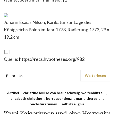
Johann Esaias Nilson, Karikatur zur Lage des
Königreichs Polen im Jahr 1773, Radierung 1773, 29 x
19,2 cm
[...]
Quelle:
https://recs.hypotheses.org/982
Weiterlesen
Artikel
,
christine louise von braunschweig-wolfenbüttel
,
elisabeth christine
,
korrespondenz
,
maria theresia
,
reichsfürstinnen
,
selbstzeugnis
Zwei Kaiserinnen und eine Herzogin: