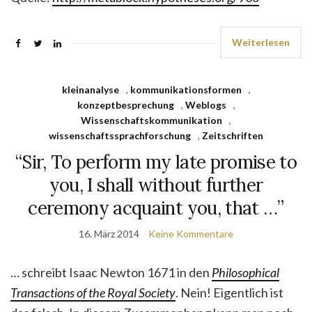
Weiterlesen
kleinanalyse
,
kommunikationsformen
,
konzeptbesprechung
,
Weblogs
,
Wissenschaftskommunikation
,
wissenschaftssprachforschung
,
Zeitschriften
“Sir, To perform my late promise to
you, I shall without further
ceremony acquaint you, that …”
16. März 2014
Keine Kommentare
… schreibt Isaac Newton 1671 in den
Philosophical
Transactions of the Royal Society
. Nein! Eigentlich ist