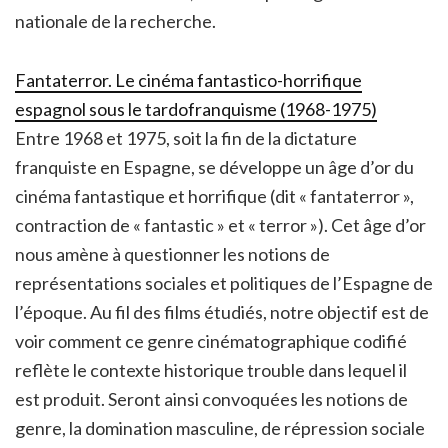
nationale de la recherche.
Fantaterror. Le cinéma fantastico-horrifique
espagnol sous le tardofranquisme (1968-1975)
Entre 1968 et 1975, soit la fin de la dictature
franquiste en Espagne, se développe un âge d’or du
cinéma fantastique et horrifique (dit « fantaterror »,
contraction de « fantastic » et « terror »). Cet âge d’or
nous amène à questionner les notions de
représentations sociales et politiques de l’Espagne de
l’époque. Au fil des films étudiés, notre objectif est de
voir comment ce genre cinématographique codifié
reflète le contexte historique trouble dans lequel il
est produit. Seront ainsi convoquées les notions de
genre, la domination masculine, de répression sociale