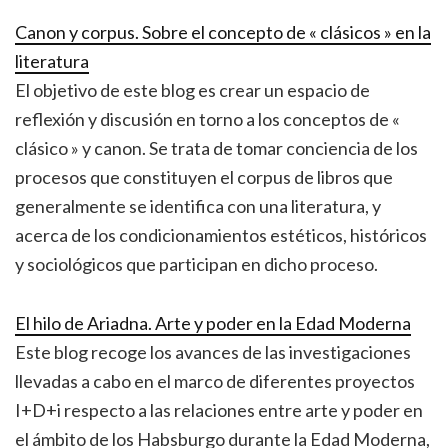
Canon y corpus. Sobre el concepto de « clásicos » en la
literatura
El objetivo de este blog es crear un espacio de
reflexión y discusión en torno a los conceptos de «
clásico » y canon. Se trata de tomar conciencia de los
procesos que constituyen el corpus de libros que
generalmente se identifica con una literatura, y
acerca de los condicionamientos estéticos, históricos
y sociológicos que participan en dicho proceso.
El hilo de Ariadna. Arte y poder en la Edad Moderna
Este blog recoge los avances de las investigaciones
llevadas a cabo en el marco de diferentes proyectos
I+D+i respecto a las relaciones entre arte y poder en
el ámbito de los Habsburgo durante la Edad Moderna,