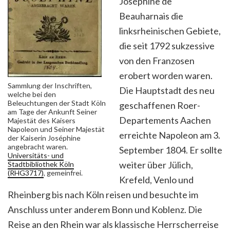
Joséphine de
Beauharnais die
linksrheinischen Gebiete,
die seit 1792 sukzessive
von den Franzosen
erobert worden waren.
Sammlung der Inschriften,
Die Hauptstadt des neu
welche bei den
Beleuchtungen der Stadt Köln
geschaffenen Roer-
am Tage der Ankunft Seiner
Departements Aachen
Majestät des Kaisers
Napoleon und Seiner Majestät
erreichte Napoleon am 3.
der Kaiserin Joséphine
angebracht waren.
September 1804.
Er sollte
Universitäts- und
weiter über Jülich,
Stadtbibliothek Köln
(RHG3717)
, gemeinfrei.
Krefeld, Venlo und
Rheinberg bis nach Köln reisen und besuchte im
Anschluss unter anderem Bonn und Koblenz. Die
Reise an den Rhein war als klassische Herrscherreise