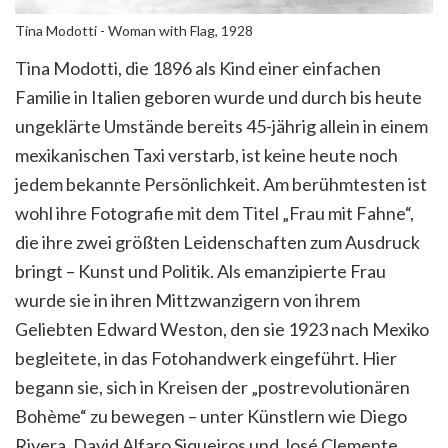
Tina Modotti - Woman with Flag, 1928
Tina Modotti, die 1896 als Kind einer einfachen
Familie in Italien geboren wurde und durch bis heute
ungeklärte Umstände bereits 45-jährig allein in einem
mexikanischen Taxi verstarb, ist keine heute noch
jedem bekannte Persönlichkeit. Am berühmtesten ist
wohl ihre Fotografie mit dem Titel „Frau mit Fahne“,
die ihre zwei größten Leidenschaften zum Ausdruck
bringt – Kunst und Politik. Als emanzipierte Frau
wurde sie in ihren Mittzwanzigern von ihrem
Geliebten Edward Weston, den sie 1923 nach Mexiko
begleitete, in das Fotohandwerk eingeführt. Hier
begann sie, sich in Kreisen der „postrevolutionären
Bohème“ zu bewegen – unter Künstlern wie Diego
Rivera, David Alfaro Siqueiros und José Clemente