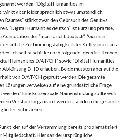
 genannt worden. “Digital Humanities im
, wirkt aber leider sprachlich etwas umständlich.
en Raumes” stärkt zwar den Gebrauch des Genitivs,
 “Digital Humanities deutsch” ist kurz und präzise,
ie Konnotation des “man spricht deutsch”. “German
 aber auf die Zustimmungsfähigkeit der Kolleginnen aus
den. Ich selbst schicke noch folgende Ideen in’s Rennen,
Digital Humanities D/AT/CH” sowie “Digital Humanities
r Abkürzung DHD erlauben. Beide müssten aber auf die
erhalb von D/AT/CH geprüft werden. Die gesamte
n Lösungen verweisen auf eine grundsätzliche Frage:
ärt werden? Eine konsensuale Namensfindung sollte wohl
 einem Vorstand organisiert werden, sondern die gesamte
glieder einbeziehen.
 Punkt, der auf der Versammlung bereits problematisiert
r Mitgliedschaft. Hier sah der ursprüngliche