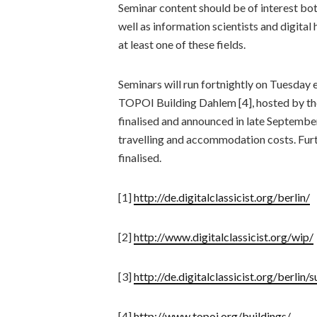
Seminar content should be of interest both
well as information scientists and digita
at least one of these fields.
Seminars will run fortnightly on Tuesday 
TOPOI Building Dahlem [4], hosted by th
finalised and announced in late September
travelling and accommodation costs. Furth
finalised.
[1]
http://de.digitalclassicist.org/berlin/
[2]
http://www.digitalclassicist.org/wip/
[3]
http://de.digitalclassicist.org/berlin/
[4]
http://www.topoi.org/buildings/