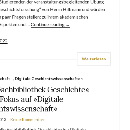
 Studierenden der veranstaltungsbegleitenden Übung
 Geschichtsforschung“ von Herrn Hiltmann und würden
n paar Fragen stellen: zu ihrem akademischen
Aspekten und …
Continue reading
→
1022
Weiterlesen
chaft
,
Digitale Geschichtswissenschaften
 Fachbibliothek Geschichte«
Fokus auf »Digitale
htswissenschaft«
2013
Keine Kommentare
le Fachbibliothek Geschichte« in »Digitale