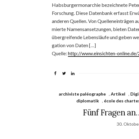
Habs­bur­ger­mon­ar­chie be­zeich­ne­te Pete
For­schung. Die­se Da­ten­bank er­fasst Er­wä
an­de­ren Quel­len. Von Quel­len­ein­trä­gen aus
mier­te Na­mens­an­set­zun­gen, bie­ten Da­te
über­grei­fen­de Le­bens­läu­fe und ge­ben wei­
ga­tion von Da­ten […]
Quelle:
http://www.einsichten-online.d
archiviste paléographe
,
Artikel
,
Digi
diplomatik
,
école des charte
Fünf Fragen an…
30. Oktobe