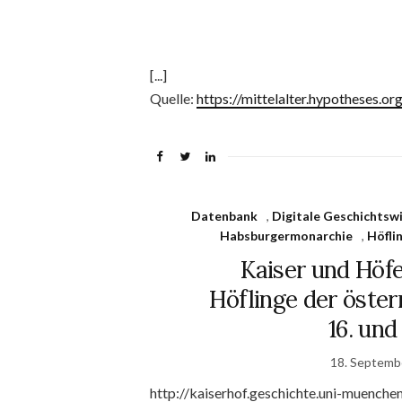
[...]
Quelle:
https://mittelalter.hypotheses.o
Datenbank
,
Digitale Geschichtsw
Habsburgermonarchie
,
Höfli
Kaiser und Höf
Höflinge der öste
16. und
18. Septemb
http://kaiserhof.geschichte.uni-muenchen.d