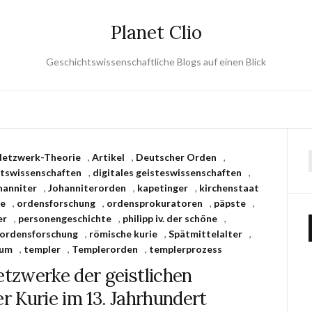
Planet Clio
Geschichtswissenschaftliche Blogs auf einen Blick
Netzwerk-Theorie
,
Artikel
,
Deutscher Orden
,
htswissenschaften
,
digitales geisteswissenschaften
,
hanniter
,
Johanniterorden
,
kapetinger
,
kirchenstaat
se
,
ordensforschung
,
ordensprokuratoren
,
päpste
,
er
,
personengeschichte
,
philipp iv. der schöne
,
rordensforschung
,
römische kurie
,
Spätmittelalter
,
rum
,
templer
,
Templerorden
,
templerprozess
tzwerke der geistlichen
r Kurie im 13. Jahrhundert