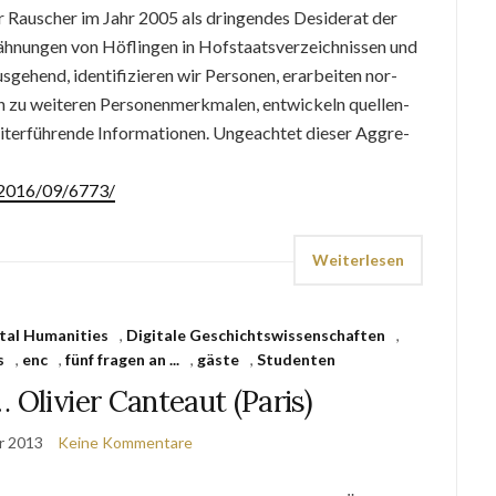
r Rau­scher im Jahr 2005 als drin­gen­des De­si­de­rat der
h­nun­gen von Höf­lin­gen in Hof­staats­ver­zeich­nis­sen und
­ge­hend, iden­ti­fi­zie­ren wir Per­so­nen, er­ar­bei­ten nor­
n zu wei­te­ren Per­so­nen­merk­ma­len, ent­wickeln quel­len­
ter­füh­ren­de In­for­ma­tio­nen. Un­ge­ach­tet die­ser Ag­gre­
e/2016/09/6773/
Weiterlesen
tal Humanities
,
Digitale Geschichtswissenschaften
,
s
,
enc
,
fünf fragen an ...
,
gäste
,
Studenten
 Olivier Canteaut (Paris)
r 2013
Keine Kommentare