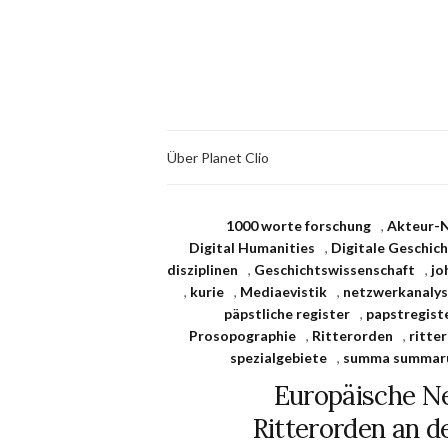
Über Planet Clio
1000 worte forschung
,
Akteur-
Digital Humanities
,
Digitale Geschic
disziplinen
,
Geschichtswissenschaft
,
jo
,
kurie
,
Mediaevistik
,
netzwerkanaly
päpstliche register
,
papstregist
Prosopographie
,
Ritterorden
,
ritte
spezialgebiete
,
summa summa
Europäische Ne
Ritterorden an de