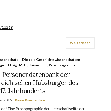
rg/11268
Weiterlesen
issenschaft
,
Digitale Geschichtswissenschaften
,
nge
,
ITG@LMU
,
Kaiserhof
,
Prosopographie
e Personendatenbank der
rreichischen Habsburger des
 17. Jahrhunderts
er 2016
Keine Kommentare
e/ Eine Pro­so­po­gra­phie der Herr­schafts­elite der