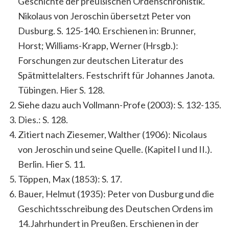
Geschichte der preußischen Ordenschronistik.
Nikolaus von Jeroschin übersetzt Peter von
Dusburg. S. 125-140. Erschienen in: Brunner,
Horst; Williams-Krapp, Werner (Hrsgb.):
Forschungen zur deutschen Literatur des
Spätmittelalters. Festschrift für Johannes Janota.
Tübingen. Hier S. 128.
Siehe dazu auch Vollmann-Profe (2003): S. 132-135.
Dies.: S. 128.
Zitiert nach Ziesemer, Walther (1906): Nicolaus
von Jeroschin und seine Quelle. (Kapitel I und II.).
Berlin. Hier S. 11.
Töppen, Max (1853): S. 17.
Bauer, Helmut (1935): Peter von Dusburg und die
Geschichtsschreibung des Deutschen Ordens im
14.Jahrhundert in Preußen. Erschienen in der