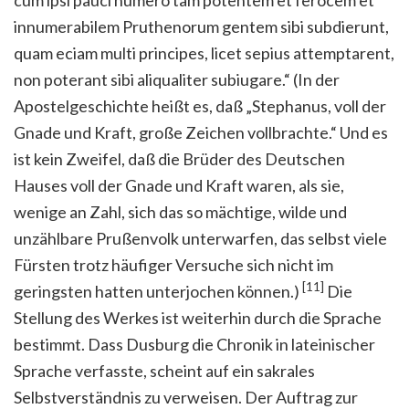
cum ipsi pauci numero tam potentem et ferocem et
innumerabilem Pruthenorum gentem sibi subdierunt,
quam eciam multi principes, licet sepius attemptarent,
non poterant sibi aliqualiter subiugare.“ (In der
Apostelgeschichte heißt es, daß „Stephanus, voll der
Gnade und Kraft, große Zeichen vollbrachte.“ Und es
ist kein Zweifel, daß die Brüder des Deutschen
Hauses voll der Gnade und Kraft waren, als sie,
wenige an Zahl, sich das so mächtige, wilde und
unzählbare Prußenvolk unterwarfen, das selbst viele
Fürsten trotz häufiger Versuche sich nicht im
[11]
geringsten hatten unterjochen können.)
Die
Stellung des Werkes ist weiterhin durch die Sprache
bestimmt. Dass Dusburg die Chronik in lateinischer
Sprache verfasste, scheint auf ein sakrales
Selbstverständnis zu verweisen. Der Auftrag zur