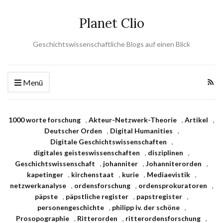
Planet Clio
Geschichtswissenschaftliche Blogs auf einen Blick
Menü
1000 worte forschung
,
Akteur-Netzwerk-Theorie
,
Artikel
,
Deutscher Orden
,
Digital Humanities
,
Digitale Geschichtswissenschaften
,
digitales geisteswissenschaften
,
disziplinen
,
Geschichtswissenschaft
,
johanniter
,
Johanniterorden
,
kapetinger
,
kirchenstaat
,
kurie
,
Mediaevistik
,
netzwerkanalyse
,
ordensforschung
,
ordensprokuratoren
,
päpste
,
päpstliche register
,
papstregister
,
personengeschichte
,
philipp iv. der schöne
,
Prosopographie
,
Ritterorden
,
ritterordensforschung
,