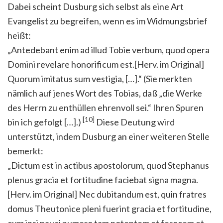
Dabei scheint Dusburg sich selbst als eine Art
Evangelist zu begreifen, wenn es im Widmungsbrief
heißt:
„Antedebant enim ad illud Tobie verbum, quod opera
Domini revelare honorificum est.[Herv. im Original]
Quorum imitatus sum vestigia, […].“ (Sie merkten
nämlich auf jenes Wort des Tobias, daß „die Werke
des Herrn zu enthüllen ehrenvoll sei.“ Ihren Spuren
[10]
bin ich gefolgt […].)
Diese Deutung wird
unterstützt, indem Dusburg an einer weiteren Stelle
bemerkt:
„Dictum est in actibus apostolorum, quod Stephanus
plenus gracia et fortitudine faciebat signa magna.
[Herv. im Original] Nec dubitandum est, quin fratres
domus Theutonice pleni fuerint gracia et fortitudine,