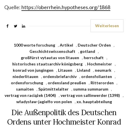
Quelle:
https://oberrhein.hypotheses.org/1868
Weiterlesen
1000 worte forschung
,
Artikel
,
Deutscher Orden
,
Geschichtswissenschaft
,
gotland
,
großfürst vytautas von litauen
,
herrschaft
,
historisches staatsarchiv königsberg
,
Hochmeister
,
konrad von jungingen
,
Litauen
,
Livland
,
neumark
,
niederlitauen
,
ordensbriefarchiv
,
ordensfolianten
,
ordensforschung
,
ordensland preußen
,
Ritterorden
,
samaiten
,
Spätmittelalter
,
summa summarum
,
vertrag von raciążek (1404)
,
vertrag von sallinwerder (1398)
,
władysław-jagiełło von polen
,
xx. hauptabteilung
Die Außenpolitik des Deutschen
Ordens unter Hochmeister Konrad