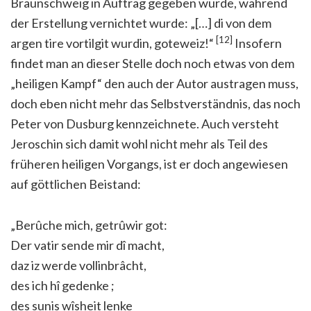
Braunschweig in Auftrag gegeben wurde, während
der Erstellung vernichtet wurde: „[…] di von dem
[12]
argen tire vortilgit wurdin, goteweiz!“
Insofern
findet man an dieser Stelle doch noch etwas von dem
„heiligen Kampf“ den auch der Autor austragen muss,
doch eben nicht mehr das Selbstverständnis, das noch
Peter von Dusburg kennzeichnete. Auch versteht
Jeroschin sich damit wohl nicht mehr als Teil des
früheren heiligen Vorgangs, ist er doch angewiesen
auf göttlichen Beistand:
„Berûche mich, getrûwir got:
Der vatir sende mir dî macht,
daz iz werde vollinbrâcht,
des ich hî gedenke ;
des sunis wîsheit lenke