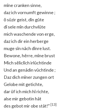
mîne cranken sinne,
daz ich vornumft gewinne ;
ȏ sûzir geist, dîn gûte
dî sele mîn durchvlûte
mich waschende von erge,
daz ich dir ein herberge
muge sîn nâch dînre lust.
Bewone, hêrre, mîne brust
Mich sêliclîch irlûchtinde
Und an genâdin vûchtinde ;
Daz dich mîner zungen ort
Gelobe mit getichte,
dar ûf ich mich hî richte,
alse mir gebotin hât
[13]
des gebot mir obe stât!“