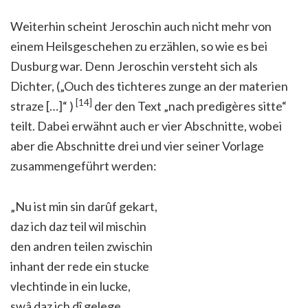
Weiterhin scheint Jeroschin auch nicht mehr von
einem Heilsgeschehen zu erzählen, so wie es bei
Dusburg war. Denn Jeroschin versteht sich als
Dichter, („Ouch des tichteres zunge an der materien
[14]
straze […]“ )
der den Text „nach predigères sitte“
teilt. Dabei erwähnt auch er vier Abschnitte, wobei
aber die Abschnitte drei und vier seiner Vorlage
zusammengeführt werden:
„Nu ist min sin darûf gekart,
daz ich daz teil wil mischin
den andren teilen zwischin
inhant der rede ein stucke
vlechtinde in ein lucke,
swâ daz ich dî gelege