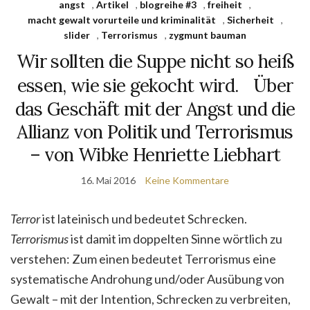
angst
,
Artikel
,
blogreihe #3
,
freiheit
,
macht gewalt vorurteile und kriminalität
,
Sicherheit
,
slider
,
Terrorismus
,
zygmunt bauman
Wir sollten die Suppe nicht so heiß
essen, wie sie gekocht wird. Über
das Geschäft mit der Angst und die
Allianz von Politik und Terrorismus
– von Wibke Henriette Liebhart
16. Mai 2016
Keine Kommentare
Terror
ist lateinisch und bedeutet Schrecken.
Terrorismus
ist damit im doppelten Sinne wörtlich zu
verstehen: Zum einen bedeutet Terrorismus eine
systematische Androhung und/oder Ausübung von
Gewalt – mit der Intention, Schrecken zu verbreiten,