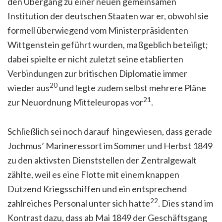
den Übergang zu einer neuen gemeinsamen
Institution der deutschen Staaten war er, obwohl sie
formell überwiegend vom Ministerpräsidenten
Wittgenstein geführt wurden, maßgeblich beteiligt;
dabei spielte er nicht zuletzt seine etablierten
Verbindungen zur britischen Diplomatie immer
20
wieder aus
und legte zudem selbst mehrere Pläne
21
zur Neuordnung Mitteleuropas vor
.
Schließlich sei noch darauf hingewiesen, dass gerade
Jochmus’ Marineressort im Sommer und Herbst 1849
zu den aktivsten Dienststellen der Zentralgewalt
zählte, weil es eine Flotte mit einem knappen
Dutzend Kriegsschiffen und ein entsprechend
22
zahlreiches Personal unter sich hatte
. Dies stand im
Kontrast dazu, dass ab Mai 1849 der Geschäftsgang