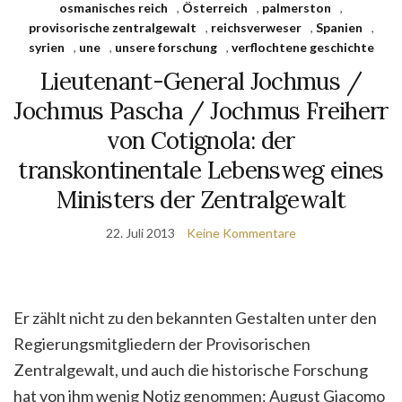
osmanisches reich
,
Österreich
,
palmerston
,
provisorische zentralgewalt
,
reichsverweser
,
Spanien
,
syrien
,
une
,
unsere forschung
,
verflochtene geschichte
Lieutenant-General Jochmus /
Jochmus Pascha / Jochmus Freiherr
von Cotignola: der
transkontinentale Lebensweg eines
Ministers der Zentralgewalt
22. Juli 2013
Keine Kommentare
Er zählt nicht zu den bekannten Gestalten unter den
Regierungsmitgliedern der Provisorischen
Zentralgewalt, und auch die historische Forschung
hat von ihm wenig Notiz genommen: August Giacomo