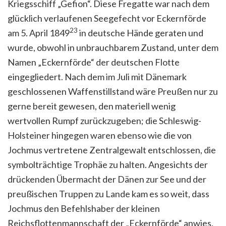
Kriegsschiff „Gefion“. Diese Fregatte war nach dem
glücklich verlaufenen Seegefecht vor Eckernförde
23
am 5. April 1849
in deutsche Hände geraten und
wurde, obwohl in unbrauchbarem Zustand, unter dem
Namen „Eckernförde“ der deutschen Flotte
eingegliedert. Nach dem im Juli mit Dänemark
geschlossenen Waffenstillstand wäre Preußen nur zu
gerne bereit gewesen, den materiell wenig
wertvollen Rumpf zurückzugeben; die Schleswig-
Holsteiner hingegen waren ebenso wie die von
Jochmus vertretene Zentralgewalt entschlossen, die
symbolträchtige Trophäe zu halten. Angesichts der
drückenden Übermacht der Dänen zur See und der
preußischen Truppen zu Lande kam es so weit, dass
Jochmus den Befehlshaber der kleinen
Reichsflottenmannschaft der „Eckernförde“ anwies,