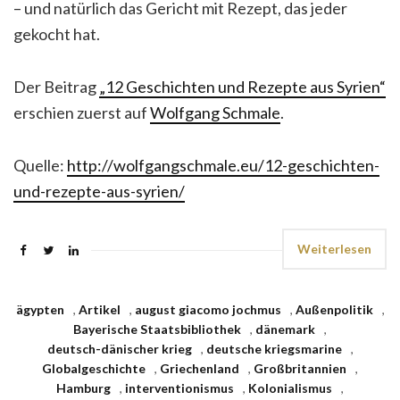
– und natürlich das Gericht mit Rezept, das jeder
gekocht hat.
Der Beitrag
„12 Geschichten und Rezepte aus Syrien“
erschien zuerst auf
Wolfgang Schmale
.
Quelle:
http://wolfgangschmale.eu/12-geschichten-
und-rezepte-aus-syrien/
Weiterlesen
ägypten
,
Artikel
,
august giacomo jochmus
,
Außenpolitik
,
Bayerische Staatsbibliothek
,
dänemark
,
deutsch-dänischer krieg
,
deutsche kriegsmarine
,
Globalgeschichte
,
Griechenland
,
Großbritannien
,
Hamburg
,
interventionismus
,
Kolonialismus
,