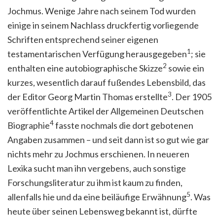
Jochmus. Wenige Jahre nach seinem Tod wurden
einige in seinem Nachlass druckfertig vorliegende
Schriften entsprechend seiner eigenen
1
testamentarischen Verfügung herausgegeben
; sie
2
enthalten eine autobiographische Skizze
sowie ein
kurzes, wesentlich darauf fußendes Lebensbild, das
3
der Editor Georg Martin Thomas erstellte
. Der 1905
veröffentlichte Artikel der Allgemeinen Deutschen
4
Biographie
fasste nochmals die dort gebotenen
Angaben zusammen – und seit dann ist so gut wie gar
nichts mehr zu Jochmus erschienen. In neueren
Lexika sucht man ihn vergebens, auch sonstige
Forschungsliteratur zu ihm ist kaum zu finden,
5
allenfalls hie und da eine beiläufige Erwähnung
. Was
heute über seinen Lebensweg bekannt ist, dürfte