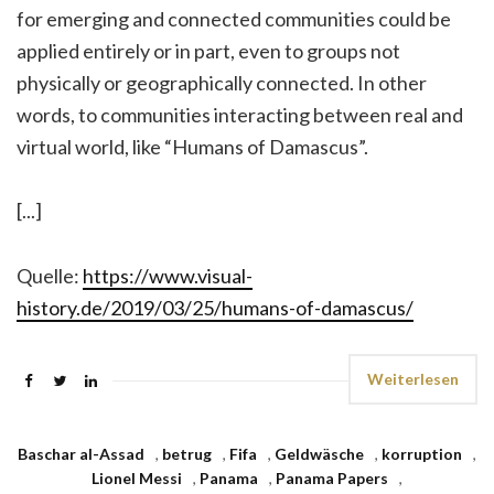
for emerging and connected communities could be
applied entirely or in part, even to groups not
physically or geographically connected. In other
words, to communities interacting between real and
virtual world, like “Humans of Damascus”.
[...]
Quelle:
https://www.visual-
history.de/2019/03/25/humans-of-damascus/
Weiterlesen
Baschar al-Assad
,
betrug
,
Fifa
,
Geldwäsche
,
korruption
,
Lionel Messi
,
Panama
,
Panama Papers
,