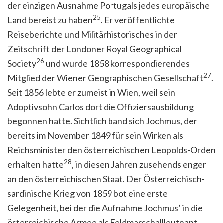
der einzigen Ausnahme Portugals jedes europäische
25
Land bereist zu haben
. Er veröffentlichte
Reiseberichte und Militärhistorisches in der
Zeitschrift der Londoner Royal Geographical
26
Society
und wurde 1858 korrespondierendes
27
Mitglied der Wiener Geographischen Gesellschaft
.
Seit 1856 lebte er zumeist in Wien, weil sein
Adoptivsohn Carlos dort die Offiziersausbildung
begonnen hatte. Sichtlich band sich Jochmus, der
bereits im November 1849 für sein Wirken als
Reichsminister den österreichischen Leopolds-Orden
28
erhalten hatte
, in diesen Jahren zusehends enger
an den österreichischen Staat. Der Österreichisch-
sardinische Krieg von 1859 bot eine erste
Gelegenheit, bei der die Aufnahme Jochmus’ in die
österreichische Armee als Feldmarschallleutnant