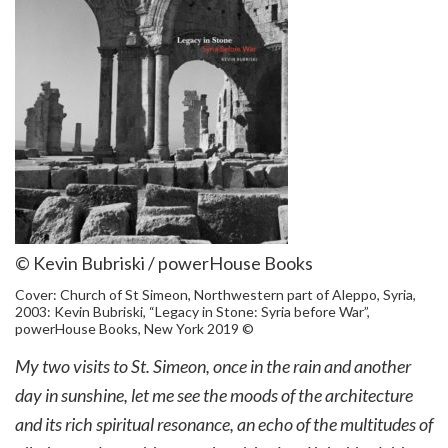
© Kevin Bubriski / powerHouse Books
Cover: Church of St Simeon, Northwestern part of Aleppo, Syria,
2003: Kevin Bubriski, “Legacy in Stone: Syria before War”,
powerHouse Books, New York 2019 ©
My two visits to St. Simeon, once in the rain and another
day in sunshine, let me see the moods of the architecture
and its rich spiritual resonance, an echo of the multitudes of