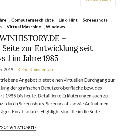
hre
,
Computergeschichte
,
Link-Hint
,
Screenshots
,
o
,
Virtual Maschine
,
Windows
t WINHISTORY.DE –
Seite zur Entwicklung seit
 1 im Jahre 1985
er 2019
Keine Kommentare
triebene Angebot bietet einen virtuellen Durchgang zur
lung der grafischen Benutzeroberfläche bzw. des
t 1985 bis heute. Detaillierte Erläuterungen auch zu
nzt durch Screenshots, Screencasts sowie Aufnahmen
er. Ein absolutes Highlight sind die in die Seite
de/2019/12/10801/