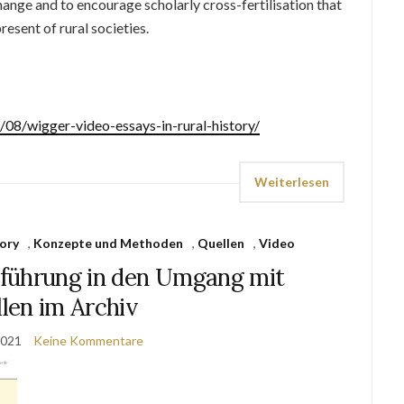
hange and to encourage scholarly cross-fertilisation that
resent of rural societies.
1/08/wigger-video-essays-in-rural-history/
Weiterlesen
ory
,
Konzepte und Methoden
,
Quellen
,
Video
inführung in den Umgang mit
len im Archiv
2021
Keine Kommentare