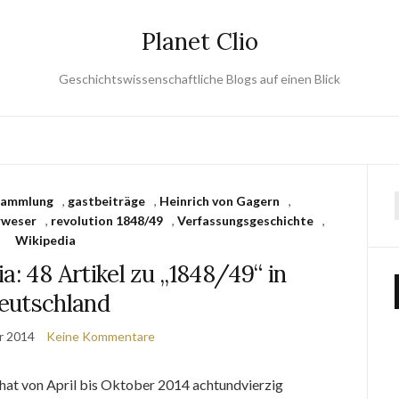
Planet Clio
Geschichtswissenschaftliche Blogs auf einen Blick
rsammlung
,
gastbeiträge
,
Heinrich von Gagern
,
rweser
,
revolution 1848/49
,
Verfassungsgeschichte
,
Wikipedia
a: 48 Artikel zu „1848/49“ in
eutschland
r 2014
Keine Kommentare
, hat von April bis Oktober 2014 achtundvierzig