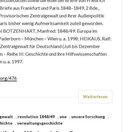
ntsdebatten sowie die edierten Briefe von Friedrich
riefe aus Frankfurt und Paris 1848–1849, 2 Bde.,
 Provisorischen Zentralgewalt und ihrer Außenpolitik
aris bisher wenig Aufmerksamkeit zuteil geworden.
h bei BOTZENHART, Manfred: 1848/49: Europa im
Paderborn – München – Wien u. a. 1998; HEIKAUS, Ralf:
 Zentralgewalt für Deutschland (Juli bis Dezember
 – Reihe III: Geschichte und ihre Hilfswissenschaften
 u. a. 1997.
.org/476
Weiterlesen
lgewalt
,
revolution 1848/49
,
une
,
unsere forschung
,
hichte
,
verwaltungsgeschichte