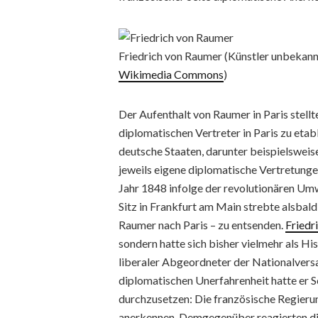
Friedrich von Raumer (Künstler unbekannt;
Wikimedia Commons
)
Der Aufenthalt von Raumer in Paris stell
diplomatischen Vertreter in Paris zu etab
deutsche Staaten, darunter beispielswei
jeweils eigene diplomatische Vertretunge
Jahr 1848 infolge der revolutionären U
Sitz in Frankfurt am Main strebte alsbald
Raumer nach Paris – zu entsenden.
Friedr
sondern hatte sich bisher vielmehr als His
liberaler Abgeordneter der Nationalvers
diplomatischen Unerfahrenheit hatte er Sc
durchzusetzen: Die französische Regierun
anerkennen. Demgegenüber reagierten die