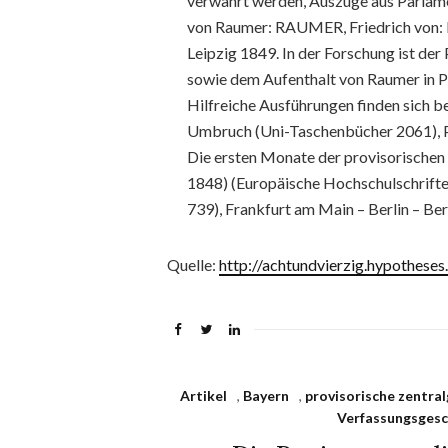
verwahrt werden, Auszüge aus Parlame
von Raumer: RAUMER, Friedrich von: B
Leipzig 1849. In der Forschung ist der
sowie dem Aufenthalt von Raumer in P
Hilfreiche Ausführungen finden sic
Umbruch (Uni-Taschen­bücher 2061), 
Die ersten Monate der provisorischen
1848) (Europäische Hochschulschriften
739), Frankfurt am Main – Berlin – Bern
Quelle:
http://achtundvierzig.hypotheses
Artikel
,
Bayern
,
provisorische zentra
Verfassungsgesc