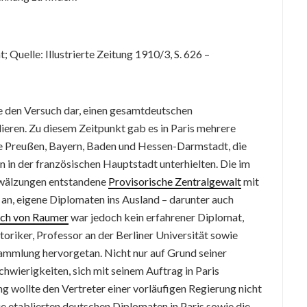
 Quelle: Illustrierte Zeitung 1910/3, S. 626 –
te den Versuch dar, einen gesamtdeutschen
lieren. Zu diesem Zeitpunkt gab es in Paris mehrere
se Preußen, Bayern, Baden und Hessen-Darmstadt, die
n in der französischen Hauptstadt unterhielten. Die im
mwälzungen entstandene
Provisorische Zentralgewalt
mit
 an, eigene Diplomaten ins Ausland – darunter auch
ich von Raumer
war jedoch kein erfahrener Diplomat,
toriker, Professor an der Berliner Universität sowie
ammlung hervorgetan. Nicht nur auf Grund seiner
hwierigkeiten, sich mit seinem Auftrag in Paris
g wollte den Vertreter einer vorläufigen Regierung nicht
 etablierten deutschen Diplomaten in Paris sowie die