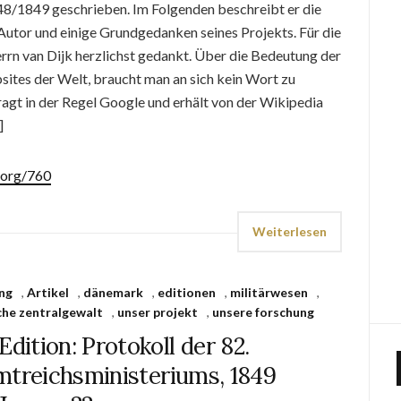
48/1849 geschrieben. Im Folgenden beschreibt er die
utor und einige Grundgedanken seines Projekts. Für die
errn van Dijk herzlichst gedankt. Über die Bedeutung der
ites der Welt, braucht man an sich kein Wort zu
ragt in der Regel Google und erhält von der Wikipedia
]
.org/760
Weiterlesen
ng
,
Artikel
,
dänemark
,
editionen
,
militärwesen
,
che zentralgewalt
,
unser projekt
,
unsere forschung
Edition: Protokoll der 82.
mtreichsministeriums, 1849