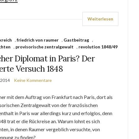
Weiterlesen
kreich
,
friedrich von raumer
,
Gastbeitrag
,
chten
,
provisorische zentralgewalt
,
revolution 1848/49
her Diplomat in Paris? Der
erte Versuch 1848
 2014
Keine Kommentare
er mit dem Auftrag von Frankfurt nach Paris, dort als
sorischen Zentralgewalt von der französischen
thalt in Paris war allerdings kurz und erfolglos, denn
848 trat er die Rückreise an. Warum lohnt es sich
ten, in denen Raumer vergeblich versuchte, von
ennung zu finden?