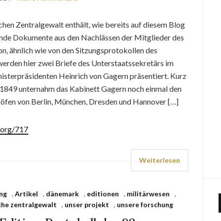
chen Zentralgewalt enthält, wie bereits auf diesem Blog
ende Dokumente aus den Nachlässen der Mitglieder des
, ähnlich wie von den Sitzungsprotokollen des
werden hier zwei Briefe des Unterstaatssekretärs im
isterpräsidenten Heinrich von Gagern präsentiert. Kurz
i 1849 unternahm das Kabinett Gagern noch einmal den
Höfen von Berlin, München, Dresden und Hannover […]
.org/717
Weiterlesen
ng
,
Artikel
,
dänemark
,
editionen
,
militärwesen
,
che zentralgewalt
,
unser projekt
,
unsere forschung