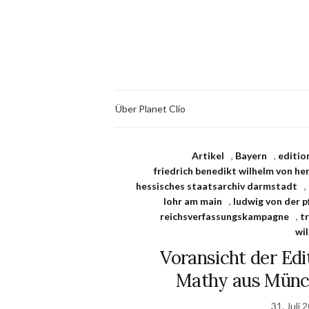
Über Planet Clio
Artikel
,
Bayern
,
editio
friedrich benedikt wilhelm von h
hessisches staatsarchiv darmstadt
,
lohr am main
,
ludwig von der 
reichsverfassungskampagne
,
tr
wi
Voransicht der Edit
Mathy aus Münch
31. Juli 