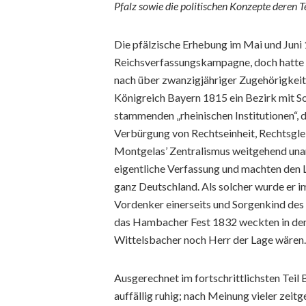
Pfalz sowie die politischen Konzepte deren 
Die pfälzische Erhebung im Mai und Juni 
Reichsverfassungskampagne, doch hatte s
nach über zwanzigjähriger Zugehörigkeit
Königreich Bayern 1815 ein Bezirk mit So
stammenden „rheinischen Institutionen“, d
Verbürgung von Rechtseinheit, Rechtsgle
Montgelas’ Zentralismus weitgehend unang
eigentliche Verfassung und machten den La
ganz Deutschland. Als solcher wurde er 
Vordenker einerseits und Sorgenkind des
das Hambacher Fest 1832 weckten in den
Wittelsbacher noch Herr der Lage wären.
Ausgerechnet im fortschrittlichsten Teil
auffällig ruhig; nach Meinung vieler zeit