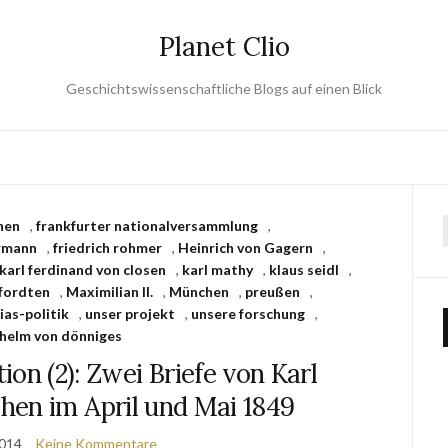
Planet Clio
Geschichtswissenschaftliche Blogs auf einen Blick
nen
,
frankfurter nationalversammlung
,
ermann
,
friedrich rohmer
,
Heinrich von Gagern
,
karl ferdinand von closen
,
karl mathy
,
klaus seidl
,
pfordten
,
Maximilian II.
,
München
,
preußen
,
ias-politik
,
unser projekt
,
unsere forschung
,
lhelm von dönniges
ion (2): Zwei Briefe von Karl
en im April und Mai 1849
2014
Keine Kommentare