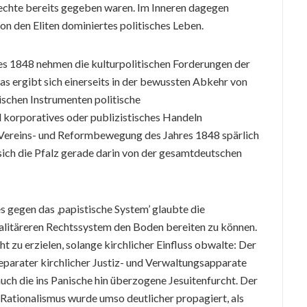
echte bereits gegeben waren. Im Inneren dagegen
on den Eliten dominiertes politisches Leben.
es 1848 nehmen die kulturpolitischen Forderungen der
as ergibt sich einerseits in der bewussten Abkehr von
tischen Instrumenten politische
korporatives oder publizistisches Handeln
 Vereins- und Reformbewegung des Jahres 1848 spärlich
sich die Pfalz gerade darin von der gesamtdeutschen
 gegen das ‚papistische System’ glaubte die
egalitäreren Rechtssystem den Boden bereiten zu können.
cht zu erzielen, solange kirchlicher Einfluss obwalte: Der
eparater kirchlicher Justiz- und Verwaltungsapparate
 auch die ins Panische hin überzogene Jesuitenfurcht. Der
e Rationalismus wurde umso deutlicher propagiert, als