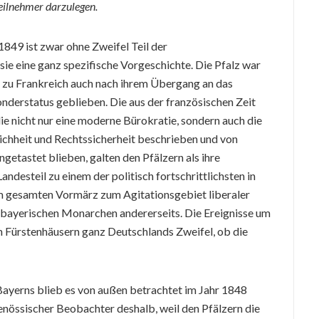
Teilnehmer darzulegen.
1849 ist zwar ohne Zweifel Teil der
ie eine ganz spezifische Vorgeschichte. Die Pfalz war
 zu Frankreich auch nach ihrem Übergang an das
nderstatus geblieben. Die aus der französischen Zeit
ie nicht nur eine moderne Bürokratie, sondern auch die
ichheit und Rechtssicherheit beschrieben und von
etastet blieben, galten den Pfälzern als ihre
ndesteil zu einem der politisch fortschrittlichsten in
im gesamten Vormärz zum Agitationsgebiet liberaler
 bayerischen Monarchen andererseits. Die Ereignisse um
 Fürstenhäusern ganz Deutschlands Zweifel, ob die
 Bayerns blieb es von außen betrachtet im Jahr 1848
genössischer Beobachter deshalb, weil den Pfälzern die