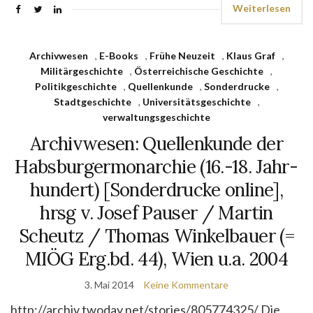
Weiterlesen
Archivwesen
,
E-Books
,
Frühe Neuzeit
,
Klaus Graf
,
Militärgeschichte
,
Österreichische Geschichte
,
Politikgeschichte
,
Quellenkunde
,
Sonderdrucke
,
Stadtgeschichte
,
Universitätsgeschichte
,
verwaltungsgeschichte
Archivwesen: Quellenkunde der
Habsburgermonarchie (16.-18. Jahr­
hundert) [Sonderdrucke online],
hrsg v. Josef Pauser / Martin
Scheutz / Thomas Winkelbauer (=
MIÖG Erg.bd. 44), Wien u.a. 2004
3. Mai 2014
Keine Kommentare
http://archiv.twoday.net/stories/805774325/ Die