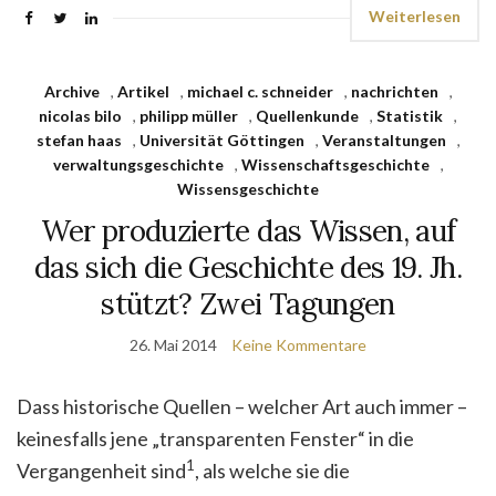
Weiterlesen
Archive
,
Artikel
,
michael c. schneider
,
nachrichten
,
nicolas bilo
,
philipp müller
,
Quellenkunde
,
Statistik
,
stefan haas
,
Universität Göttingen
,
Veranstaltungen
,
verwaltungsgeschichte
,
Wissenschaftsgeschichte
,
Wissensgeschichte
Wer produzierte das Wissen, auf
das sich die Geschichte des 19. Jh.
stützt? Zwei Tagungen
26. Mai 2014
Keine Kommentare
Dass historische Quellen – welcher Art auch immer –
keinesfalls jene „transparenten Fenster“ in die
1
Vergangenheit sind
, als welche sie die