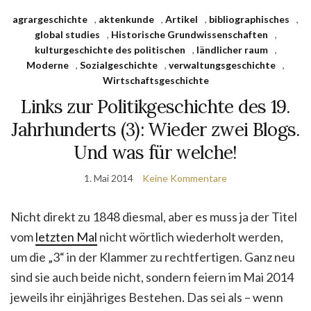
agrargeschichte
,
aktenkunde
,
Artikel
,
bibliographisches
,
global studies
,
Historische Grundwissenschaften
,
kulturgeschichte des politischen
,
ländlicher raum
,
Moderne
,
Sozialgeschichte
,
verwaltungsgeschichte
,
Wirtschaftsgeschichte
Links zur Politikgeschichte des 19.
Jahrhunderts (3): Wieder zwei Blogs.
Und was für welche!
1. Mai 2014
Keine Kommentare
Nicht direkt zu 1848 diesmal, aber es muss ja der Titel
vom
letzten Mal
nicht wörtlich wiederholt werden,
um die „3“ in der Klammer zu rechtfertigen. Ganz neu
sind sie auch beide nicht, sondern feiern im Mai 2014
jeweils ihr einjähriges Bestehen. Das sei als – wenn