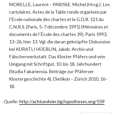
MORELLE, Laurent – PARISSE, Michel (Hrsg.): Les
cartulaires. Actes de la Table ronde organisée par
l’École nationale des chartes et le G.D.R. 121 du
C.N.R.S. (Paris, 5–7 décembre 1991) (Mémoires et
documents de l’École des chartes 39), Paris 1993,
13–26, hier 13. Vgl. die daran geknüpfte Diskussion
bei KURATLI HÜEBLIN, Jakob: Archiv und
Fälscherwerkstatt. Das Kloster Pfäfers und sein
Umgang mit Schriftgut, 10. bis 18. Jahrhundert
(Studia Fabariensia. Beiträge zur Pfäferser
Klostergeschichte 4), Dietikon – Zürich 2010, 16–
18.
Quelle:
http://achtundvierzig.hypotheses.org/559