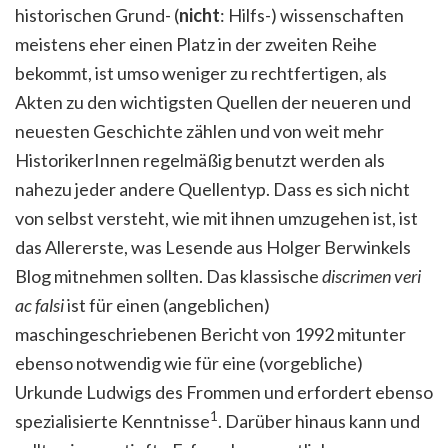
historischen Grund- (
nicht
: Hilfs-) wissenschaften
meistens eher einen Platz in der zweiten Reihe
bekommt, ist umso weniger zu rechtfertigen, als
Akten zu den wichtigsten Quellen der neueren und
neuesten Geschichte zählen und von weit mehr
HistorikerInnen regelmäßig benutzt werden als
nahezu jeder andere Quellentyp. Dass es sich nicht
von selbst versteht, wie mit ihnen umzugehen ist, ist
das Allererste, was Lesende aus Holger Berwinkels
Blog mitnehmen sollten. Das klassische
discrimen veri
ac falsi
ist für einen (angeblichen)
maschingeschriebenen Bericht von 1992 mitunter
ebenso notwendig wie für eine (vorgebliche)
Urkunde Ludwigs des Frommen und erfordert ebenso
1
spezialisierte Kenntnisse
. Darüber hinaus kann und