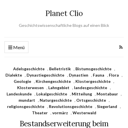
Planet Clio
Geschichtswissenschaftliche Blogs auf einen Blick
Menü
Adelsgeschichte
,
Belletristik
,
Bistumsgeschichte
,
Dialekte
,
Dynastiegeschichte
,
Dynastien
,
Fauna
,
Flora
,
Geologie
,
Kirchengeschichte
,
Klostergeschichte
,
Klosterwesen
,
Lahngebiet
,
landesgeschichte
,
Landeskunde
,
Lokalgeschichte
,
Mitteilung
,
Montabaur
,
mundart
,
Naturgeschichte
,
Ortsgeschichte
,
religionsgeschichte
,
Revolutionsgeschichte
,
Siegerland
,
Theater
,
vormärz
,
Westerwald
Bestandserweiterung beim