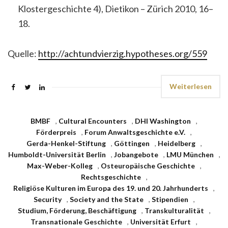
Klostergeschichte 4), Dietikon – Zürich 2010, 16–
18.
Quelle:
http://achtundvierzig.hypotheses.org/559
Weiterlesen
BMBF
,
Cultural Encounters
,
DHI Washington
,
Förderpreis
,
Forum Anwaltsgeschichte e.V.
,
Gerda-Henkel-Stiftung
,
Göttingen
,
Heidelberg
,
Humboldt-Universität Berlin
,
Jobangebote
,
LMU München
,
Max-Weber-Kolleg
,
Osteuropäische Geschichte
,
Rechtsgeschichte
,
Religiöse Kulturen im Europa des 19. und 20. Jahrhunderts
,
Security
,
Society and the State
,
Stipendien
,
Studium, Förderung, Beschäftigung
,
Transkulturalität
,
Transnationale Geschichte
,
Universität Erfurt
,