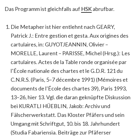
Das Programm ist gleichfalls auf
HSK
abrufbar.
Die Metapher ist hier entlehnt nach GEARY,
Patrick J.: Entre gestion et gesta. Aux origines des
cartulaires, in: GUYOTJEANNIN, Olivier –
MORELLE, Laurent – PARISSE, Michel (Hrsg.): Les
cartulaires. Actes de la Table ronde organisée par
l’École nationale des chartes et le G.D.R. 121 du
C.N.R.S. (Paris, 5–7 décembre 1991) (Mémoires et
documents de l’École des chartes 39), Paris 1993,
13–26, hier 13. Vgl. die daran geknüpfte Diskussion
bei KURATLI HÜEBLIN, Jakob: Archiv und
Fälscherwerkstatt. Das Kloster Pfäfers und sein
Umgang mit Schriftgut, 10. bis 18. Jahrhundert
(Studia Fabariensia. Beiträge zur Pfäferser