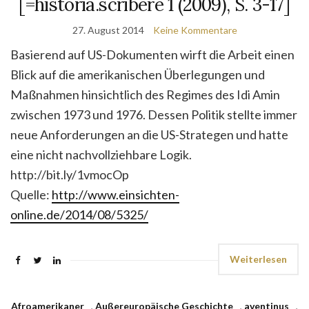
[=historia.scribere 1 (2009), S. 3-17]
27. August 2014
Keine Kommentare
Basierend auf US-Dokumenten wirft die Arbeit einen
Blick auf die ameri­ka­ni­schen Überlegungen und
Maßnahmen hinsichtlich des Regimes des Idi Amin
zwischen 1973 und 1976. Dessen Politik stellte immer
neue An­for­de­run­gen an die US-Strategen und hatte
eine nicht nachvollziehbare Logik.
http://bit.ly/1vmocOp
Quelle:
http://www.einsichten-
online.de/2014/08/5325/
Weiterlesen
Afroamerikaner
,
Außereuropäische Geschichte
,
aventinus
,