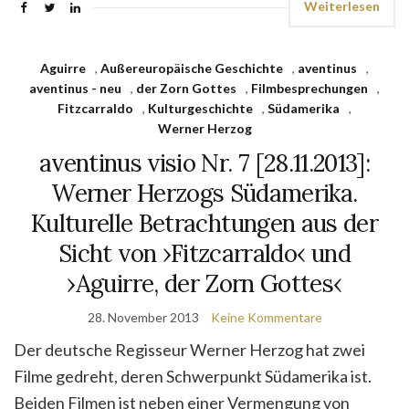
Weiterlesen
Aguirre
,
Außereuropäische Geschichte
,
aventinus
,
aventinus - neu
,
der Zorn Gottes
,
Filmbesprechungen
,
Fitzcarraldo
,
Kulturgeschichte
,
Südamerika
,
Werner Herzog
aventinus visio Nr. 7 [28.11.2013]:
Werner Herzogs Südamerika.
Kulturelle Betrachtungen aus der
Sicht von ›Fitzcarraldo‹ und
›Aguirre, der Zorn Gottes‹
28. November 2013
Keine Kommentare
Der deutsche Regisseur Werner Herzog hat zwei
Filme gedreht, deren Schwerpunkt Südamerika ist.
Beiden Filmen ist neben einer Vermengung von