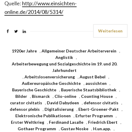
Quelle:
http://www.einsichten-
online.de/2014/08/5314/
Weiterlesen
1920er Jahre
,
Allgemeiner Deutscher Arbeiterverein
,
Anglistik
,
Arbeiterbewegung und Sozialgeschichte im 19. und 20.
Jahrhundert
,
Arbeitslosenversicherung
,
August Bebel
,
Außereuropäische Geschichte
,
aussichten
,
Bayerische Geschichte
,
Bayerische Staatsbibliothek
,
Bilder
,
Bismarck
,
Clio-online
,
Counting House
,
curator civitatis
,
David Dabydeen
,
defensor civitatis
,
defensor plebis
,
Digitalisierung
,
Ebert-Groener-Pakt
,
Elektronische Publikationen
,
Erfurter Programm
,
Erster Weltkrieg
,
Ferdinand Lasalle
,
Friedrich Ebert
,
Gothaer Programm
,
Gustav Noske
,
H.un.app.
,