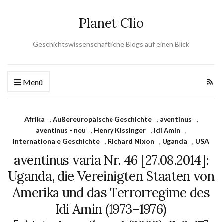
Planet Clio
Geschichtswissenschaftliche Blogs auf einen Blick
Menü
Afrika
,
Außereuropäische Geschichte
,
aventinus
,
aventinus - neu
,
Henry Kissinger
,
Idi Amin
,
Internationale Geschichte
,
Richard Nixon
,
Uganda
,
USA
aventinus varia Nr. 46 [27.08.2014]:
Uganda, die Vereinigten Staaten von
Amerika und das Terrorregime des
Idi Amin (1973–1976)