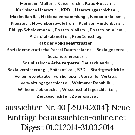
Hermann Müller
,
Kaiserreich
,
Kapp-Putsch
,
Karibische Literatur
,
KPD
,
Literaturgeschichte
,
Maximilian II.
,
Nationalversammlung
,
Neocolonialism
,
Neuzeit
,
Novemberrevolution
,
Paul von Hindenburg
,
Philipp Scheidemann
,
Postcoloialism
,
Postcolonialism
,
Präsidialkabinette
,
Preußenschlag
,
Rat der Volksbeauftragten
,
Sozialdemokratische Partei Deutschlands
,
Sozialgesetze
,
Sozialistengesetz
,
Sozialistische Arbeiterpartei Deutschlands
,
Sozialversicherung
,
Spätantike
,
SPD
,
Stadtgeschichte
,
Vereinigte Staaten von Europa
,
Versailler Vertrag
,
verwaltungsgeschichte
,
Weimarer Republik
,
Wilhelm Liebknecht
,
Wissenschaftsgeschichte
,
Zeitgeschichte
,
Zwangsstaat
aussichten Nr. 40 [29.04.2014]: Neue
Einträge bei aussichten-online.net;
Digest 01.01.2014-31.03.2014