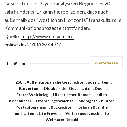
Geschichte der Psychoanalyse zu Beginn des 20.
Jahrhunderts. Er kann hierbei zeigen, dass auch
außerhalb des “westlichen Horizonts” transkulturelle
Kommunikationsprozesse stattfanden.
Quelle:
http://www.einsichten-
online.de/2013/05/4431/
Weiterlesen
250
,
Außereuropäische Geschichte
,
aussichten
,
Bürgertum
,
Didaktik der Geschichte
,
Duell
,
Erster Weltkrieg
,
Historischer Roman
,
Indien
,
Kochbücher
,
Literaturgeschichte
,
Midnights Children
,
Postcolonialism
,
Rücksichten
,
Salman Rushdie
,
umsichten
,
Ute Frevert
,
Verfassungsgeschichte
,
Weimarer Republik