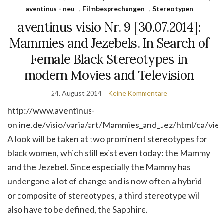
aventinus - neu
,
Filmbesprechungen
,
Stereotypen
aventinus visio Nr. 9 [30.07.2014]:
Mammies and Jezebels. In Search of
Female Black Stereotypes in
modern Movies and Television
24. August 2014
Keine Kommentare
http://www.aventinus-
online.de/visio/varia/art/Mammies_and_Jez/html/ca/v
A look will be taken at two prominent stereotypes for
black wo­men, which still exist even today: the Mammy
and the Jezebel. Since espe­cially the Mammy has
undergone a lot of change and is now often a hybrid
or composite of stereotypes, a third stereotype will
also have to be defined, the Sapphire.