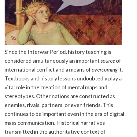
Since the Interwar Period, history teaching is
considered simultaneously an important
source
of
international conflict and a means of
overcoming
it.
Textbooks and history lessons undoubtedly play a
vital role in the creation of mental maps and
stereotypes. Other nations are constructed as
enemies, rivals, partners, or even friends. This
continues to be important even in the era of digital
mass communication.
Historical narratives
transmitted in the authoritative context of