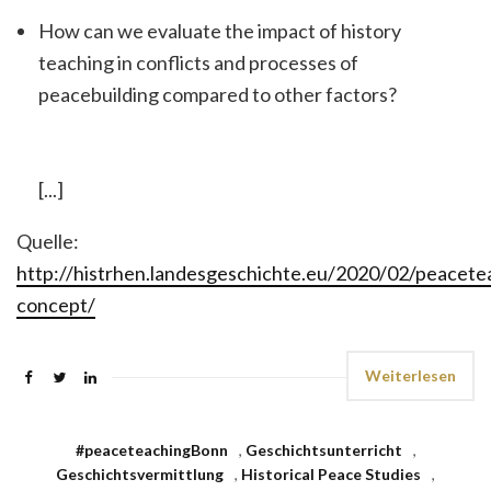
How can we evaluate the impact of history
teaching in conflicts and processes of
peacebuilding compared to other factors?
[...]
Quelle:
http://histrhen.landesgeschichte.eu/2020/02/peacet
concept/
Weiterlesen
#peaceteachingBonn
,
Geschichtsunterricht
,
Geschichtsvermittlung
,
Historical Peace Studies
,