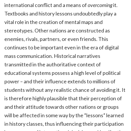
international conflict and a means of
overcoming
it.
Textbooks and history lessons undoubtedly play a
vital role in the creation of mental maps and
stereotypes. Other nations are constructed as
enemies, rivals, partners, or even friends. This
continues to be important even in the era of digital
mass communication.
Historical narratives
transmitted in the authoritative context of
educational systems possess a high level of political
power – and their influence extends to millions of
students without any realistic chance of avoiding it. It
is therefore highly plausible that their perception of
and their attitude towards other nations or groups
will be affected in some way by the “lessons” learned
in history classes, thus influencing their participation