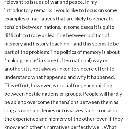
relevant to issues of war and peace.
In my
introductory remarks I would like to focus on some
examples of narratives that are likely to generate
tension between nations. In some cases it is quite
difficult to trace a clear line between politics of
memory and history teaching – and this seems to be
part of the problem: The politics of memory is about
“making sense” in some (often national) way or
another, it is not always linked to sincere effort to
understand what happened and why it happened.
This effort, however, is crucial for peacebuilding
between hostile nations or groups. People will hardly
be able to overcome the tensions between them as
long as one side denies or trivializes facts crucial to
the experience and memory of the other, even if they
know each other’s narratives perfectly well. What