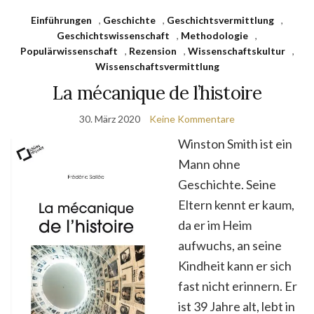
Einführungen
,
Geschichte
,
Geschichtsvermittlung
,
Geschichtswissenschaft
,
Methodologie
,
Populärwissenschaft
,
Rezension
,
Wissenschaftskultur
,
Wissenschaftsvermittlung
La mécanique de l’histoire
30. März 2020
Keine Kommentare
Winston Smith ist ein
Mann ohne
Geschichte. Seine
Eltern kennt er kaum,
da er im Heim
aufwuchs, an seine
Kindheit kann er sich
fast nicht erinnern. Er
ist 39 Jahre alt, lebt in