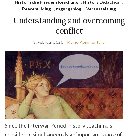
Historische Friedensforschung
,
History Didactics
,
Peacebuilding
,
tagungsblog
,
Veranstaltung
Understanding and overcoming
conflict
3. Februar 2020
Keine Kommentare
Since the Interwar Period, history teaching is
considered simultaneously an important
source
of