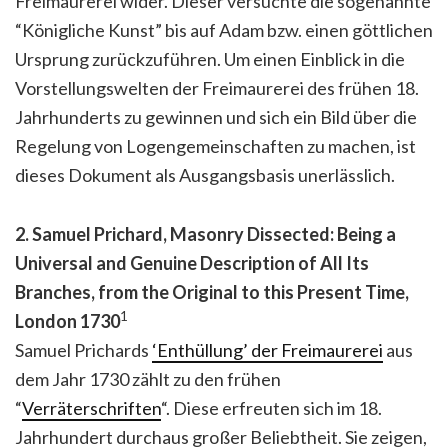
Freimaurerei wider. Dieser versuchte die sogenannte
“Königliche Kunst” bis auf Adam bzw. einen göttlichen
Ursprung zurückzuführen. Um einen Einblick in die
Vorstellungswelten der Freimaurerei des frühen 18.
Jahrhunderts zu gewinnen und sich ein Bild über die
Regelung von Logengemeinschaften zu machen, ist
dieses Dokument als Ausgangsbasis unerlässlich.
2. Samuel Prichard,
Masonry Dissected
:
Being a
Universal and Genuine Description of All Its
Branches, from the Original to this Present Time,
1
London 1730
Samuel Prichards
‘Enthüllung’ der Freimaurerei
aus
dem Jahr 1730 zählt zu den frühen
“
Verräterschriften
“. Diese erfreuten sich im 18.
Jahrhundert durchaus großer Beliebtheit. Sie zeigen,