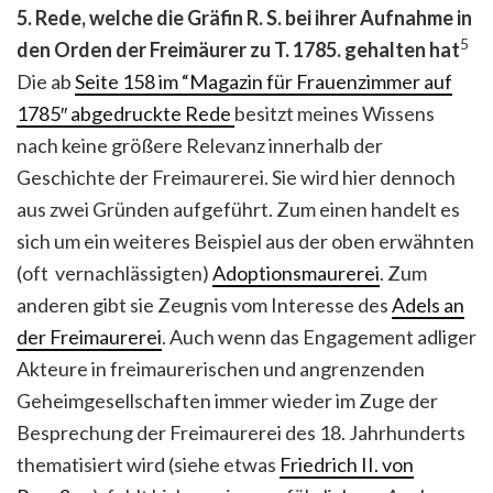
5. Rede, welche die Gräfin R. S. bei ihrer Aufnahme in
5
den Orden der Freimäurer zu T. 1785. gehalten hat
Die ab
Seite 158 im “Magazin für Frauenzimmer auf
1785″ abgedruckte Rede
besitzt meines Wissens
nach keine größere Relevanz innerhalb der
Geschichte der Freimaurerei. Sie wird hier dennoch
aus zwei Gründen aufgeführt. Zum einen handelt es
sich um ein weiteres Beispiel aus der oben erwähnten
(oft vernachlässigten)
Adoptionsmaurerei
. Zum
anderen gibt sie Zeugnis vom Interesse des
Adels an
der Freimaurerei
. Auch wenn das Engagement adliger
Akteure in freimaurerischen und angrenzenden
Geheimgesellschaften immer wieder im Zuge der
Besprechung der Freimaurerei des 18. Jahrhunderts
thematisiert wird (siehe etwas
Friedrich II. von