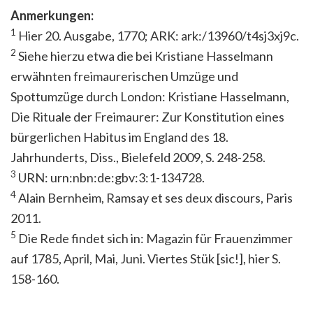
Anmerkungen:
1
H
ier 20. Ausgabe, 1770; ARK:
ark:/13960/t4sj3xj9c
.
2
Siehe hierzu etwa die bei Kristiane Hasselmann
erwähnten freimaurerischen Umzüge und
Spottumzüge durch London: Kristiane Hasselmann,
Die Rituale der Freimaurer: Zur Konstitution eines
bürgerlichen Habitus im England des 18.
Jahrhunderts, Diss., Bielefeld 2009, S. 248-258.
3
URN: urn:nbn:de:gbv:3:1-134728.
4
Alain Bernheim, Ramsay et ses deux discours, Paris
2011.
5
Die Rede findet sich in: Magazin für Frauenzimmer
auf 1785, April, Mai, Juni. Viertes Stük [sic!], hier S.
158-160.