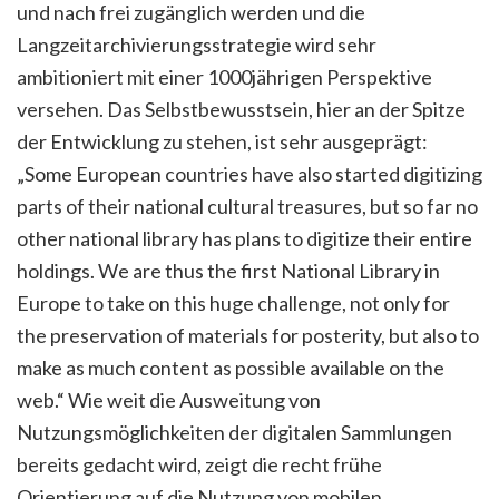
und nach frei zugänglich werden und die
Langzeitarchivierungsstrategie wird sehr
ambitioniert mit einer 1000jährigen Perspektive
versehen. Das Selbstbewusstsein, hier an der Spitze
der Entwicklung zu stehen, ist sehr ausgeprägt:
„Some European countries have also started digitizing
parts of their national cultural treasures, but so far no
other national library has plans to digitize their entire
holdings. We are thus the first National Library in
Europe to take on this huge challenge, not only for
the preservation of materials for posterity, but also to
make as much content as possible available on the
web.“ Wie weit die Ausweitung von
Nutzungsmöglichkeiten der digitalen Sammlungen
bereits gedacht wird, zeigt die recht frühe
Orientierung auf die Nutzung von mobilen