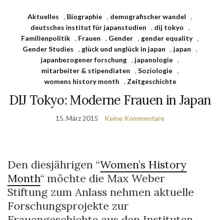
Aktuelles
,
Biographie
,
demografischer wandel
,
deutsches institut für japanstudien
,
dij tokyo
,
Familienpolitik
,
Frauen
,
Gender
,
gender equality
,
Gender Studies
,
glück und unglück in japan
,
japan
,
japanbezogener forschung
,
japanologie
,
mitarbeiter & stipendiaten
,
Soziologie
,
womens history month
,
Zeitgeschichte
DIJ Tokyo: Moderne Frauen in Japan
15. März 2015
Keine Kommentare
Den diesjährigen “
Women’s History
Month
“ möchte die Max Weber
Stiftung zum Anlass nehmen aktuelle
Forschungsprojekte zur
Frauengeschichte aus den Instituten