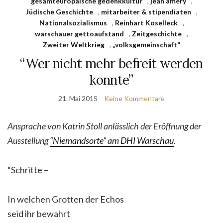
gesamteuropäische gedenkkultur
,
jean améry
,
Jüdische Geschichte
,
mitarbeiter & stipendiaten
,
Nationalsozialismus
,
Reinhart Koselleck
,
warschauer gettoaufstand
,
Zeitgeschichte
,
Zweiter Weltkrieg
,
„volksgemeinschaft“
“Wer nicht mehr befreit werden
konnte”
21. Mai 2015
Keine Kommentare
Ansprache von Katrin Stoll anlässlich der Eröffnung der
Ausstellung
“Niemandsorte” am DHI Warschau
.
“Schritte –
In welchen Grotten der Echos
seid ihr bewahrt