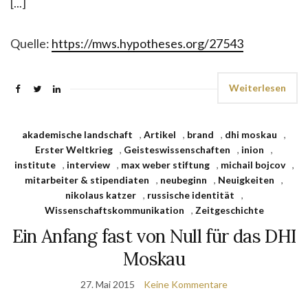
[...]
Quelle:
https://mws.hypotheses.org/27543
Weiterlesen
akademische landschaft
,
Artikel
,
brand
,
dhi moskau
,
Erster Weltkrieg
,
Geisteswissenschaften
,
inion
,
institute
,
interview
,
max weber stiftung
,
michail bojcov
,
mitarbeiter & stipendiaten
,
neubeginn
,
Neuigkeiten
,
nikolaus katzer
,
russische identität
,
Wissenschaftskommunikation
,
Zeitgeschichte
Ein Anfang fast von Null für das DHI
Moskau
27. Mai 2015
Keine Kommentare