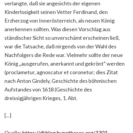
verlangte, daß sie angesichts der eigenen
Kinderlosigkeit seinen Vetter Ferdinand, den
Erzherzog von Innerösterreich, als neuen König
anerkennen sollten. Was diesen Vorschlag aus
ständischer Sicht so unverschämt erscheinen ließ,
war die Tatsache, daß nirgends von der Wahl des
Nachfolgers die Rede war. Vielmehr sollte der neue
König „ausgerufen, anerkannt und gekrönt“ werden
(proclametur, agnoscatur et coronetur; dies Zitat
nach Anton Gindely, Geschichte des böhmischen
Aufstandes von 1618 (Geschichte des
dreissigjährigen Krieges, 1. Abt.
[...]
Quelle:
https://dkblog.hypotheses.org/1303