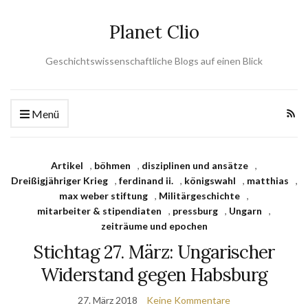
Planet Clio
Geschichtswissenschaftliche Blogs auf einen Blick
Menü
Artikel
,
böhmen
,
disziplinen und ansätze
,
Dreißigjähriger Krieg
,
ferdinand ii.
,
königswahl
,
matthias
,
max weber stiftung
,
Militärgeschichte
,
mitarbeiter & stipendiaten
,
pressburg
,
Ungarn
,
zeiträume und epochen
Stichtag 27. März: Ungarischer
Widerstand gegen Habsburg
27. März 2018
Keine Kommentare