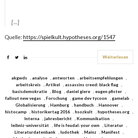
[...]
Quelle:
https://spielkult.hypotheses.org/1547
Weiterlesen
akgwds
,
analyse
,
antworten
,
arbeitsempfehlungen
,
arbeitskreis
,
Artikel
,
assassins creed: black flag
,
basisdemokratie
,
Blog
,
daniel giere
,
eugen pfister
,
fallout new vegas
,
Forschung
,
game dev tycoon
,
gamelab
,
Globalisierung
,
Hamburg
,
handbuch
,
Hannover
,
histocamp
,
historikertag 2016
,
hsozkult
,
hypotheses.org
,
Interna
,
jahresbericht
,
Kommunikation
,
leibniz-universität
,
life is feudal: your own
,
Literatur
,
Literaturdatenbank
,
ludothek
,
Mainz
,
Manifest
,