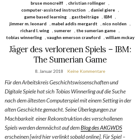
bruse moncreiff
,
christian rollinger
,
computer-assisted instruction
,
daniel giere
,
game based learning
,
gastbeiträge
,
IBM
,
jimmer m. leonard
,
mabel addis mergardt
,
nico nolden
,
richard l. wing
,
sumerer
,
the sumerian game
,
tobias winnerling
,
vaughn emerson crawford
,
william mckay
Jäger des verlorenen Spiels – IBM:
The Sumerian Game
8. Januar 2018
Keine Kommentare
Für den Arbeitskreis Geschichtswissenschaften und
Digitale Spiele hat sich Tobias Winnerling auf die Suche
nach dem ältesten Computerspiel mit einem Setting in der
alten Geschichte gemacht. Seine Überlegungen zur
Machbarkeit einer Rekonstruktion des verschollenen
Spiels werden demnächst auf dem
Blog des AKGWDS
erscheinen [wird hier verlinkt sobald online]. Für Spiel –