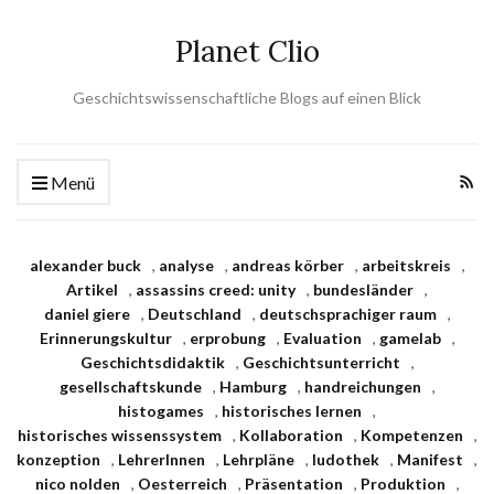
Planet Clio
Geschichtswissenschaftliche Blogs auf einen Blick
Menü
alexander buck
,
analyse
,
andreas körber
,
arbeitskreis
,
Artikel
,
assassins creed: unity
,
bundesländer
,
daniel giere
,
Deutschland
,
deutschsprachiger raum
,
Erinnerungskultur
,
erprobung
,
Evaluation
,
gamelab
,
Geschichtsdidaktik
,
Geschichtsunterricht
,
gesellschaftskunde
,
Hamburg
,
handreichungen
,
histogames
,
historisches lernen
,
historisches wissenssystem
,
Kollaboration
,
Kompetenzen
,
konzeption
,
LehrerInnen
,
Lehrpläne
,
ludothek
,
Manifest
,
nico nolden
,
Oesterreich
,
Präsentation
,
Produktion
,