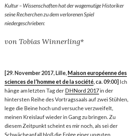
Kultur – Wissenschaften hat der wagemutige Historiker
seine Recherchen zu dem verlorenen Spiel
niedergeschrieben:
von Tobias Winnerling*
[29. November 2017, Lille,
Maison européenne des
sciences de l’homme et de la société
, ca. 09:00]
Ich
hänge am letzten Tag der
DHNord 2017
in der
hintersten Reihe des Vortragssaals auf zwei Stühlen,
lege die Beine hoch und versuche verzweifelt,
meinen Kreislauf wieder in Gang zu bringen. Zu
diesem Zeitpunkt scheint es mir noch, als sei der
Schwächeanfall bloß die Folge einer unguten