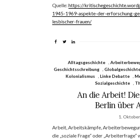
Quelle:
https://kritischegeschichte.wor
1945-1969-aspekte-der-erforschung-gese
lesbischer-frauen/
Alltagsgeschichte
,
Arbeiterbewe
Geschichtsschreibung
,
Globalgeschicht
Kolonialismus
,
Linke Debatte
,
Me
Sozialgeschichte
,
Th
An die Arbeit! Di
Berlin über 
1. Oktobe
Arbeit, Arbeitskämpfe, Arbeiterbewegung 
die „soziale Frage“ oder „Arbeiterfrage“