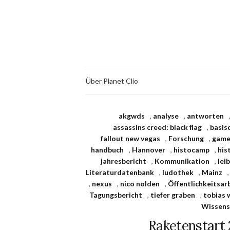
Über Planet Clio
akgwds
,
analyse
,
antworten
assassins creed: black flag
,
basis
fallout new vegas
,
Forschung
,
game
handbuch
,
Hannover
,
histocamp
,
his
jahresbericht
,
Kommunikation
,
lei
Literaturdatenbank
,
ludothek
,
Mainz
,
nexus
,
nico nolden
,
Öffentlichkeitsar
Tagungsbericht
,
tiefer graben
,
tobias 
Wissens
Raketenstart 