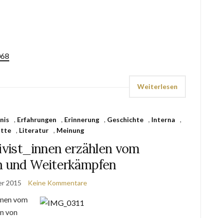
068
Weiterlesen
nis
,
Erfahrungen
,
Erinnerung
,
Geschichte
,
Interna
,
atte
,
Literatur
,
Meinung
ivist_innen erzählen vom
n und Weiterkämpfen
er 2015
Keine Kommentare
innen vom
n von