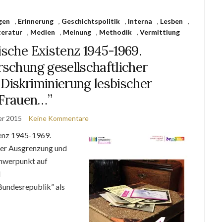
gen
,
Erinnerung
,
Geschichtspolitik
,
Interna
,
Lesben
,
teratur
,
Medien
,
Meinung
,
Methodik
,
Vermittlung
ische Existenz 1945-1969.
rschung gesellschaftlicher
Diskriminierung lesbischer
Frauen…”
er 2015
Keine Kommentare
stenz 1945-1969.
her Ausgrenzung und
chwerpunkt auf
d
Bundesrepublik” als