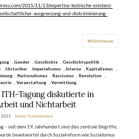
dpress.com/2015/11/13/expertise-lesbische-existenz-
llschaftlicher-ausgrenzung-und-diskriminierung-
Weiterlesen
gung
,
Gender
,
Geschichte
,
Geschichtspolitik
,
e
,
Historiker
,
Imperialismus
,
Interna
,
Kapitalismus
,
inung
,
Nationalismus
,
Rassismus
,
Revolution
,
eorie
,
Veranstaltung
,
Vermittlung
e ITH-Tagung diskutierte in
Arbeit und Nichtarbeit
r 2015
Keine Kommentare
– seit dem 19. Jahrhundert sind dies zentrale Begriffe,
 wurde beantwortet durch Sozialreform wie Sozialismus