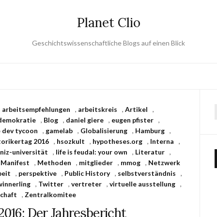
Planet Clio
Geschichtswissenschaftliche Blogs auf einen Blick
,
arbeitsempfehlungen
,
arbeitskreis
,
Artikel
,
demokratie
,
Blog
,
daniel giere
,
eugen pfister
,
 dev tycoon
,
gamelab
,
Globalisierung
,
Hamburg
,
torikertag 2016
,
hsozkult
,
hypotheses.org
,
Interna
,
bniz-universität
,
life is feudal: your own
,
Literatur
,
,
Manifest
,
Methoden
,
mitglieder
,
mmog
,
Netzwerk
beit
,
perspektive
,
Public History
,
selbstverständnis
,
winnerling
,
Twitter
,
vertreter
,
virtuelle ausstellung
,
chaft
,
Zentralkomitee
2016: Der Jahresbericht