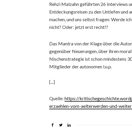
Rehzi Malzahn geführten 26 Interviews u
Entdeckungsreisen zu den Untiefen und a
machen, und uns selbst fragen: Werde ic
nicht? Oder: jetzt erst recht!?
Das Mantra von der Klage über die Auto
gegenüber Neuerungen, über ihren moralis
Nischenstrategie ist schon mindestens 30
Mitglieder der autonomen l.u.p.
[...]
Quelle:
https://kritischegeschichte.wor
erzaehlen-vom-aelterwerden-und-weite